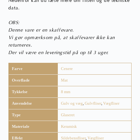
Nedenfor kan du læse mere om flisen og de tekniske
data.
OBS:
Denne vare er en skaffevare.
Vi gør opmærksom på, at skaffevarer ikke kan
returneres.
Der vil være en leveringstid på op til 3 uger.
Farve
Cenere
Overflade
Mat
Tykkelse
8 mm
Anvendelse
Gulv og væg
,
Gulvfliser
,
Vægfliser
Type
Glaseret
Materiale
Keramisk
Effekt
Sildebensfliser
,
Vægfliser