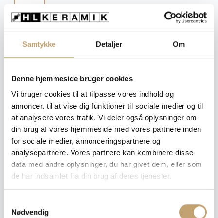
Mat
Størrelse
Samtykke
Detaljer
Om
: 5x15
5x15
Denne hjemmeside bruger cookies
Vi bruger cookies til at tilpasse vores indhold og
Tykkelse
: 8 mm
annoncer, til at vise dig funktioner til sociale medier og til
at analysere vores trafik. Vi deler også oplysninger om
din brug af vores hjemmeside med vores partnere inden
8 mm
for sociale medier, annonceringspartnere og
Ryd
analysepartnere. Vores partnere kan kombinere disse
data med andre oplysninger, du har givet dem, eller som
de har indsamlet fra din brug af deres tjenester.
Pris pr. m²: 800,00 DKK
S
Nødvendig
a