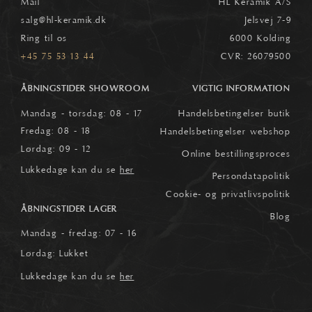
Mail
HL Keramik A/S
salg
@hl-keramik.dk
Jelsvej 7-9
Ring til os
6000 Kolding
+45 75 53 13 44
CVR: 26079500
ÅBNINGSTIDER SHOWROOM
VIGTIG INFORMATION
Mandag - torsdag: 08 - 17
Handelsbetingelser butik
Fredag: 08 - 18
Handelsbetingelser webshop
Lørdag: 09 - 12
Online bestillingsproces
Lukkedage kan du se
her
Persondatapolitik
Cookie- og privatlivspolitik
ÅBNINGSTIDER LAGER
Blog
Mandag - fredag: 07 - 16
Lørdag: Lukket
Lukkedage kan du se
her