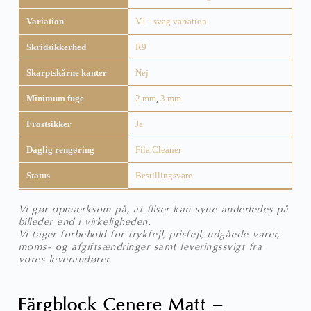
Variation
V1 - svag variation
Skridsikkerhed
R9
Skarptskårne kanter
Nej
Minimum fuge
2 mm
,
3 mm
Frostsikker
Ja
Daglig rengøring
Fila Cleaner
Status
Bestillingsvare
Vi gør opmærksom på, at fliser kan syne anderledes på
billeder end i virkeligheden.
Vi tager forbehold for trykfejl, prisfejl, udgåede varer,
moms- og afgiftsændringer samt leveringssvigt fra
vores leverandører.
Färgblock Cenere Matt –