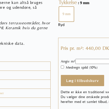
Tykkelse
iserne kan altså bruges
: 9 mm
øre og udendøre, så
9 mm
dørs terrasseområder, hvor
Ryd
 HL Keramik hvis du gerne
ekniske data.
Pris pr. m²: 440,00 D
Angiv m²
Medregn spild (10%)
Læg i tilbudskurv
Dette er ikke en traditionel w
ser
Du vælger dine ønskede produk
herefter med et samlet tilbud,