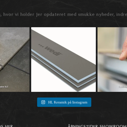
, hvor vi holder Jer opdateret med smukke nyheder, indre
der snakken ofte ved
🛠️ Hvad er wedi byggeplader – og hvad kan
🔍 Rektificerede elle
...
de
...
0
0
0
1
HL Keramik på Instagram
OS HER
ÅBNINGSTIDER SHOWROOM