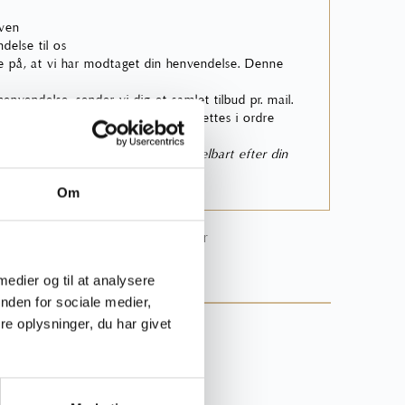
rven
delse til os
 på, at vi har modtaget din henvendelse. Denne
nvendelse, sender vi dig et samlet tilbud pr. mail.
skal acceptere, hvis tilbuddet skal sættes i ordre
bekræftelse pr. mail fra os umiddelbart efter din
nsket post i din indbakke.
Om
 online bestillingsproces
her
 medier og til at analysere
rgsmål til produktet?
nden for sociale medier,
e oplysninger, du har givet
44