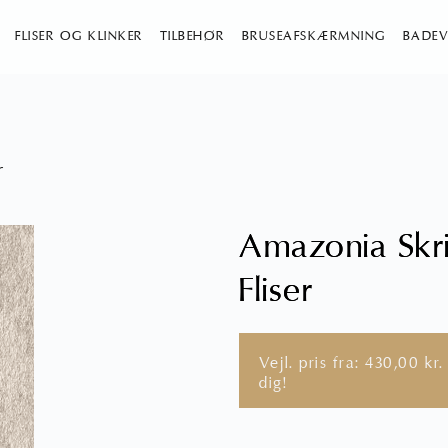
FLISER OG KLINKER
TILBEHØR
BRUSEAFSKÆRMNING
BADEV
r
Amazonia Skr
Fliser
Vejl. pris fra:
430,00
kr.
dig!