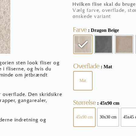
Hvilken flise skal du bruge
Vælg farve, overflade, stør
ønskede variant
Farve
: Dragon Beige
orien sten look fliser og
Overflade
: Mat
 i fliserne, og hvis du
t minde om jetbrændt
Mat
r overflade. Den skridsikre
trapper, gangarealer,
Størrelse
: 45x90 cm
45x90 cm
30x30 cm
45x45 
oderne indretning og