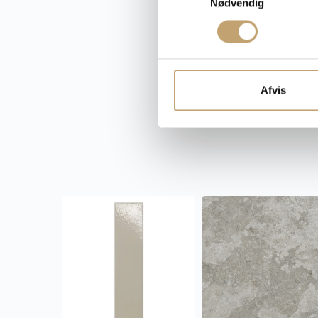
Nødvendig
a
m
t
y
k
k
Afvis
e
v
a
l
g