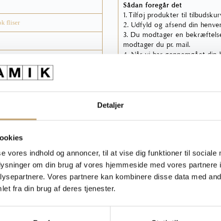
Sådan foregår det
1. Tilføj produkter til tilbudsku
k fliser
2. Udfyld og afsend din henven
3. Du modtager en bekræftelse
modtager du pr. mail.
4. Når vi har gennemgået din he
Dette tilbud skal du skriftligt 
OBS: Har du ikke modtaget en 
henvendelse, bør du kigge i uø
Detaljer
Du kan læse mere om vores
ookies
se vores indhold og annoncer, til at vise dig funktioner til sociale
Spø
oplysninger om din brug af vores hjemmeside med vores partnere i
på billeder end i
ysepartnere. Vores partnere kan kombinere disse data med andr
et fra din brug af deres tjenester.
rer, moms- og afgiftsændringer
Ring til os 75 53 13 