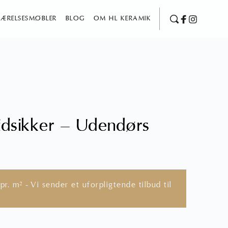
ÆRELSESMØBLER
BLOG
OM HL KERAMIK
idsikker – Udendørs
pr. m² - Vi sender et uforpligtende tilbud til