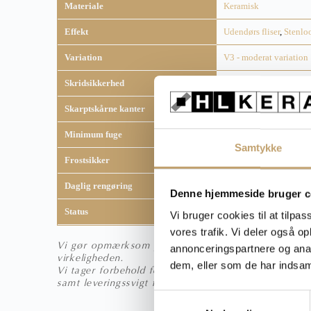
Materiale
Keramisk
Effekt
Udendørs fliser
,
Stenloo
Variation
V3 - moderat variation
Skridsikkerhed
R11
Skarptskårne kanter
Ja
Minimum fuge
2 mm
Samtykke
Frostsikker
Ja
Daglig rengøring
Fila Cleaner
Denne hjemmeside bruger c
Status
Lagervare
Vi bruger cookies til at tilpas
vores trafik. Vi deler også 
Vi gør opmærksom på, at fliser kan syne anderledes 
annonceringspartnere og anal
virkeligheden.
dem, eller som de har indsaml
Vi tager forbehold for trykfejl, prisfejl, udgåede va
samt leveringssvigt fra vores leverandører.
S