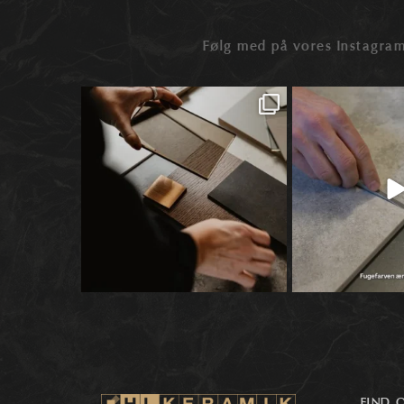
Følg med på vores Instagram
llen ✨
Når materialer først begynder at tale sammen,
...
Når vi taler fliser, en
selve
.
1
0
8
0
FIND 