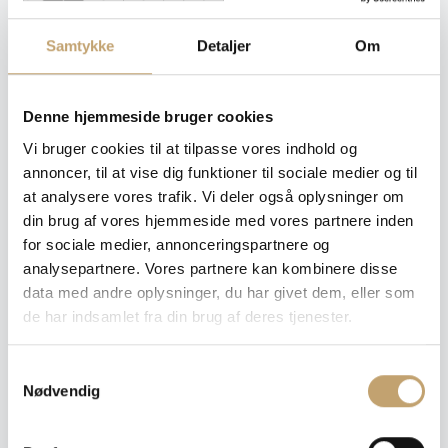
Nyra – Sten Look Fliser
Samtykke
Detaljer
Om
Vejl. pris fra:
380,00
kr.
pr. m² - Vi sender et
uforpligtende tilbud til dig!
Denne hjemmeside bruger cookies
Vi bruger cookies til at tilpasse vores indhold og
annoncer, til at vise dig funktioner til sociale medier og til
Hvilken flise skal du bruge?
at analysere vores trafik. Vi deler også oplysninger om
Vælg farve, overflade, størrelse og tykkelse for at se
din brug af vores hjemmeside med vores partnere inden
prisen på din ønskede variant
for sociale medier, annonceringspartnere og
analysepartnere. Vores partnere kan kombinere disse
Farve
: Hay
data med andre oplysninger, du har givet dem, eller som
de har indsamlet fra din brug af deres tjenester.
S
Nødvendig
a
Overflade
: Mat
m
t