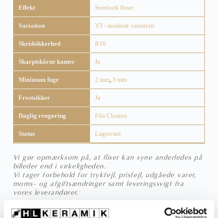
Effekt
Stenlook fliser
Variation
V3 - moderat variation
Skridsikkerhed
R10
Skarptskårne kanter
Ja
Minimum fuge
2 mm
,
3 mm
Frostsikker
Ja
Daglig rengøring
Fila Cleaner
Status
Lagervare
Vi gør opmærksom på, at fliser kan syne anderledes på
billeder end i virkeligheden.
Vi tager forbehold for trykfejl, prisfejl, udgåede varer,
moms- og afgiftsændringer samt leveringssvigt fra
vores leverandører.