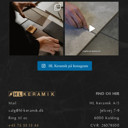
Når materialer først begynder at tale
Når vi taler fliser, ender snakken ofte
🛠️
sammen,
...
ved selve
...
1
0
8
0
HL Keramik på Instagram
FIND OS HER
Mail
HL Keramik A/S
salg
@hl-keramik.dk
Jelsvej 7-9
Ring til os
6000 Kolding
+45 75 53 13 44
CVR: 26079500