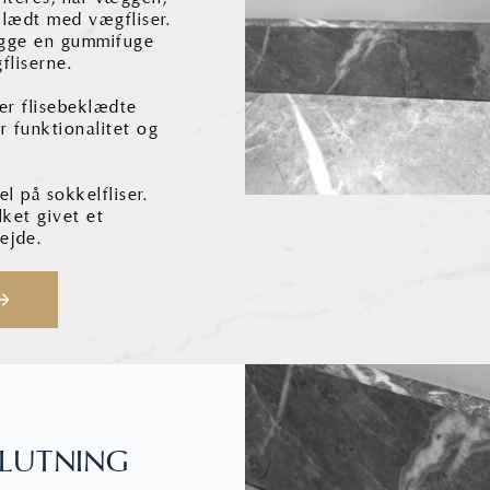
klædt med vægfliser.
lægge en gummifuge
fliserne.
 er flisebeklædte
or funktionalitet og
l på sokkelfliser.
lket givet et
bejde.
SLUTNING