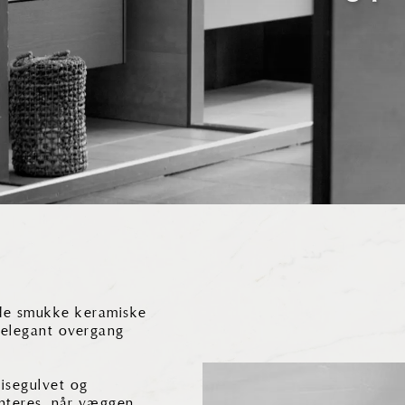
f de smukke keramiske
 elegant overgang
lisegulvet og
nteres, når væggen,