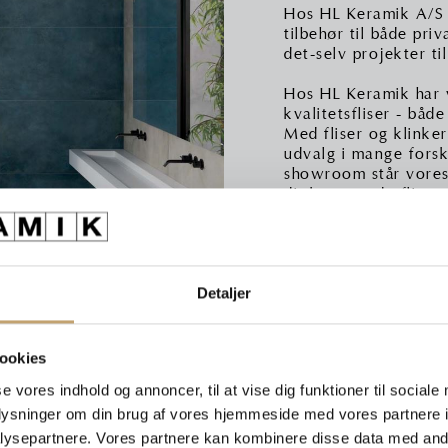
Hos HL Keramik A/S fo
tilbehør til både pri
det-selv projekter ti
Hos HL Keramik har v
kvalitetsfliser - båd
Med fliser og klinker
udvalg i mange forske
showroom står vores 
dit kommende fliseva
vigtigt at rådføre di
Detaljer
ookies
se vores indhold og annoncer, til at vise dig funktioner til sociale
oplysninger om din brug af vores hjemmeside med vores partnere i
ysepartnere. Vores partnere kan kombinere disse data med andr