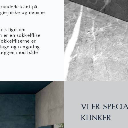
frundede kant på
hygiejniske og nemme
æcis ligesom
n er en sokkelflise
Sokkelfliserne er
dtage og rengøring.
f væggen mod både
VI ER SPECIA
KLINKER