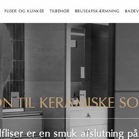
FLISER OG KLINKER
TILBEHØR
BRUSEAFSKÆRMNING
BADEV
ON TIL
KERAMISKE SO
fliser er en smuk afslutning på