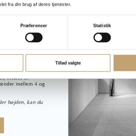
et fra din brug af deres tjenester.
E LØSNING
u får en smuk
Præferencer
Statistik
kkelfliser fungerer
 Sokkelfliserne er
t arbejde ned imod.
et flugter med
ligeledes monteres
Tillad valgte
l i længden. Typisk
 og 120 cm.
r, hvilket er
 spænder mellem 4 og
ller højden, kan du