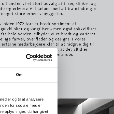
rhandler vi et stort udvalg af fliser, klinker og
vate og erhverv. Vi hjælper med alt fra mindre gør-
l meget store erhvervsbyggerier.
i siden 1972 ført et bredt sortiment af
e gulvklinker og vægfliser - men også sokkelfliser.
 fra hele verden, tilbyder vi et bredt og varieret
llige farver, overflader og designs. I vores
erfarne medarbejdere klar til at rådgive dig til
lg. Hos HL Keramik mener vi, at det altid er
g med en professionel fliseleverandør.
KONTAKT OS
Om
 medier og til at analysere
nden for sociale medier,
e oplysninger, du har givet