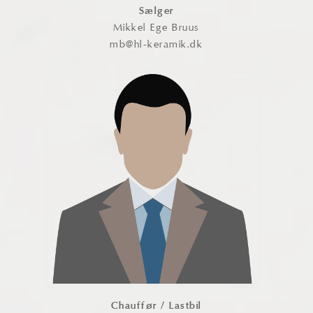
Sælger
Mikkel Ege Bruus
mb@hl-keramik.dk
Allan Haysen
Allan er vores erfarne chauffør og det
venlige ansigt, du møder ved levering
med vores lastbil. Han sørger for sikker
og effektiv transport – og gør altid sit
for, at leveringen bliver en god
oplevelse.
Kontakt
Chauffør / Lastbil