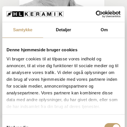
Kontakt
Indehaver og Adm. Direktør
Samtykke
Detaljer
Om
Magnus Christensen
mc@hl-keramik.dk
Denne hjemmeside bruger cookies
Vi bruger cookies til at tilpasse vores indhold og
annoncer, til at vise dig funktioner til sociale medier og til
Brian Pedersen
at analysere vores trafik. Vi deler også oplysninger om
din brug af vores hjemmeside med vores partnere inden
Med mange års erfaring og indgående
for sociale medier, annonceringspartnere og
branchekendskab rådgiver Brian både
ved mindre opgaver og større projekter,
analysepartnere. Vores partnere kan kombinere disse
hvor han sikrer skræddersyede
data med andre oplysninger, du har givet dem, eller som
løsninger og høj kundetilfredshed.
de har indsamlet fra din brug af deres tjenester.
Kontakt
S