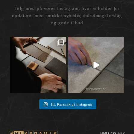
Følg med på vores Instagram, hvor vi holder Jer
opdateret med smukke nyheder, indretningsforslag
og gode tilbud
Når materialer først begynder at tale
Når vi taler fliser, ender snakken ofte
🛠️
sammen,
...
ved selve
...
1
0
8
0
HL Keramik på Instagram
FIND OS HER