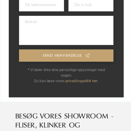
SEND HENVENDELSE
* Vi deler ikke dine personlige oplysninger med
nogen.
Du kan læse vores
privatlivspolitik her
.
BESØG VORES SHOWROOM -
FLISER, KLINKER OG