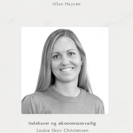
Allan Haysen
Louise Skov Christensen
Louise er medindehaver af HL Keramik
og har ansvar for både økonomien og
den digitale tilstedeværelse. Med blik
for både detaljer og helhed bidrager
hun til den daglige drift og udvikling af
virksomheden.
Kontakt
Indehaver og økonomiansvarlig
Louise Skov Christensen