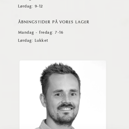
Lørdag: 9-12
ÅBNINGSTIDER PÅ VORES LAGER
Mandag - fredag: 7-16
Lørdag: Lukket
Magnus Christensen
Magnus er medindehaver af HL
Keramik og adm. direktør. Han har et
tæt samarbejde med både
erhvervskunder og private kunder, hvor
han sikrer personlig rådgivning og høj
service. Magnus er en central drivkraft i
den daglige kontakt med kunderne og
virksomhedens udvikling.