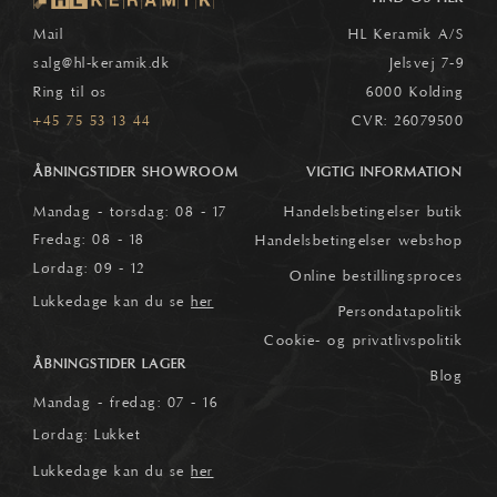
Mail
HL Keramik A/S
salg
@hl-keramik.dk
Jelsvej 7-9
Ring til os
6000 Kolding
+45 75 53 13 44
CVR: 26079500
ÅBNINGSTIDER SHOWROOM
VIGTIG INFORMATION
Mandag - torsdag: 08 - 17
Handelsbetingelser butik
Fredag: 08 - 18
Handelsbetingelser webshop
Lørdag: 09 - 12
Online bestillingsproces
Lukkedage kan du se
her
Persondatapolitik
Cookie- og privatlivspolitik
ÅBNINGSTIDER LAGER
Blog
Mandag - fredag: 07 - 16
Lørdag: Lukket
Lukkedage kan du se
her