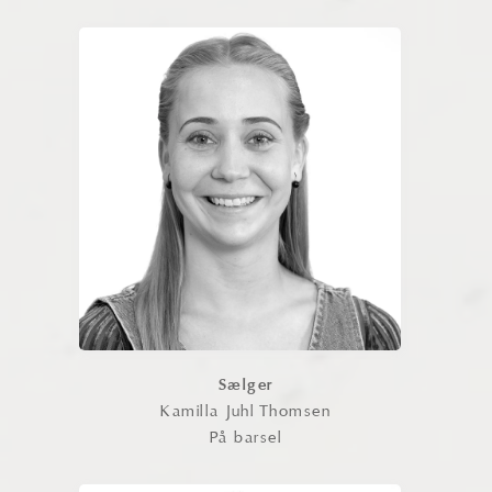
Kamilla Juhl Thomsen
Kamilla står for salg i vores showroom
og vedligeholdelse af vores sociale
medier. Hun brænder for at skabe
inspirerende og kreative fliseløsninger.
Med sin energi og sans for detaljer er
Kamilla altid klar til at hjælpe og give
personlig rådgivning – både online og i
butikken.
Kontakt
Sælger
Kamilla Juhl Thomsen
På barsel