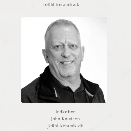
lc@hl-keramik.dk
John Knudsen
John har ansvaret for lageret og sikrer,
at vi altid har de rette varer på
hylderne. Han er det centrale bindeled
til vores leverandører og agenter og
besidder en bred og dyb viden om
produkterne.
Kontakt
Indkøber
John Knudsen
jk@hl-keramik.dk