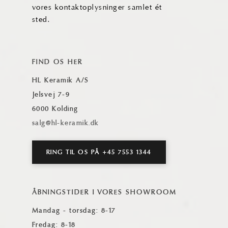
vores kontaktoplysninger samlet ét
sted.
FIND OS HER
HL Keramik A/S
Jelsvej 7-9
6000 Kolding
salg
@hl-keramik.dk
RING TIL OS PÅ +45 7553 1344
ÅBNINGSTIDER I VORES SHOWROOM
Mandag - torsdag: 8-17
Fredag: 8-18