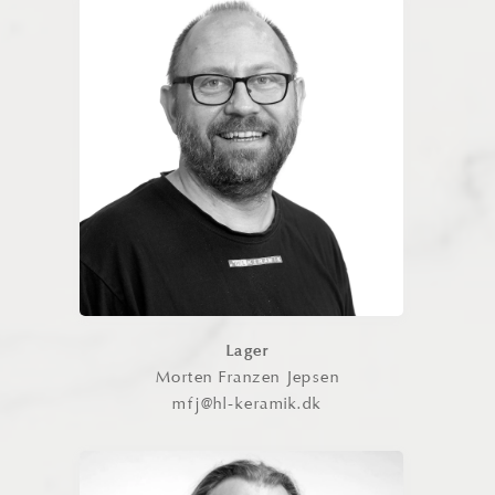
Morten Franzen Jepsen
Morten har stor viden om både fliser
og tilbehør. Han møder alle kunder
med et smil og sørger for, at alt bliver
pakket og klargjort med omhu. Morten
er idérig og brænder for kundeservice
på lageret, hvor han altid gør sit
bedste for at sikre en god oplevelse
for alle.
Kontakt
Lager
Morten Franzen Jepsen
mfj@hl-keramik.dk