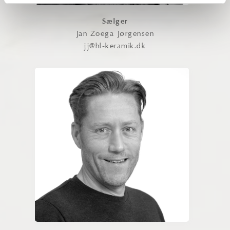
Sælger
Jan Zoega Jørgensen
jj@hl-keramik.dk
Mikkel Bruus
Med stor erfaring og indgående
produktkendskab hjælper han med at
finde inspirerende og funktionelle
løsninger, der matcher kundernes
behov. Mikkel har særligt fokus på
erhvervskunder og går langt for at sikre
den helt rigtige løsning.
Kontakt