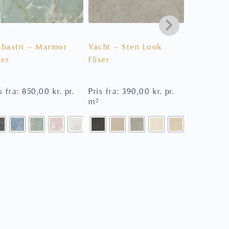
abastri – Marmor
Yacht – Sten Look
Forever C
ser
Fliser
– Sildeben
s fra:
850,00
kr.
pr.
Pris fra:
390,00
kr.
pr.
Pris fra:
6
m²
m²