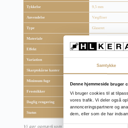
Tykkelse
9,5 mm
Anvendelse
Vægfliser
Type
Glaseret
Materiale
Keramisk
Effekt
Sildebensfliser
,
Vægflis
Variation
V3 - moderat variation
Samtykke
Skarptskårne kanter
Nej
Minimum fuge
3 mm
,
4 mm
Denne hjemmeside bruger c
Frostsikker
Nej
Vi bruger cookies til at tilpas
vores trafik. Vi deler også 
Daglig rengøring
Fila Cleaner
annonceringspartnere og anal
Status
Lagervare
dem, eller som de har indsaml
Vi gør opmærksom på, at fliser kan syne anderledes 
S