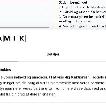
Sådan foregår det
1. Tilføj produkter til tilbudsku
2. Udfyld og afsend din henven
3. Du modtager en bekræftelse
modtager du pr. mail.
4. Når vi har gennemgået din he
Dette tilbud skal du skriftligt 
OBS: Har du ikke modtaget en 
er
henvendelse, bør du kigge i uø
Detaljer
Du kan læse mere om vores
ookies
se vores indhold og annoncer, til at vise dig funktioner til sociale
Spø
oplysninger om din brug af vores hjemmeside med vores partnere i
ysepartnere. Vores partnere kan kombinere disse data med andr
et fra din brug af deres tjenester.
Ring til os 75 53 13 
på billeder end i