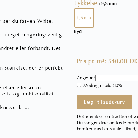
Tykkelse
: 9,5 mm
9,5 mm
r ser du farven White.
Ryd
 er meget rengøringsvenlig.
andret eller forbandt. Det
Pris pr. m²: 540,00 D
 størrelse, der er perfekt
Angiv m²
Medregn spild (10%)
relser eller andre
etik og funktionalitet.
Læg i tilbudskurv
kniske data.
Dette er ikke en traditionel w
Du vælger dine ønskede produk
herefter med et samlet tilbud,