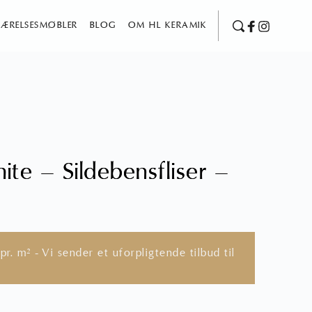
ÆRELSESMØBLER
BLOG
OM HL KERAMIK
ite – Sildebensfliser –
pr. m² - Vi sender et uforpligtende tilbud til