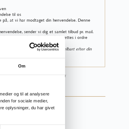
rven
delse til os
 på, at vi har modtaget din henvendelse. Denne
nvendelse, sender vi dig et samlet tilbud pr. mail.
skal acceptere, hvis tilbuddet skal sættes i ordre
bekræftelse pr. mail fra os umiddelbart efter din
nsket post i din indbakke.
Om
 online bestillingsproces
her
 medier og til at analysere
rgsmål til produktet?
nden for sociale medier,
e oplysninger, du har givet
44