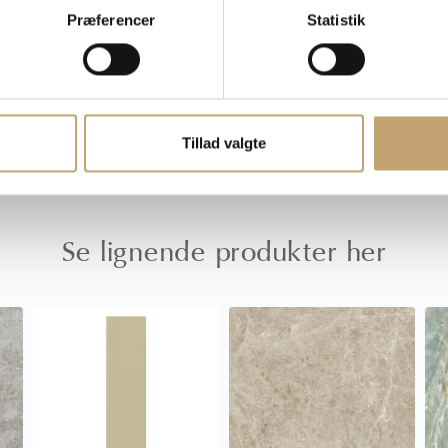
Skriv til os salg@hl-kera
Præferencer
Statistik
rer, moms- og afgiftsændringer
Tillad valgte
Se lignende produkter her