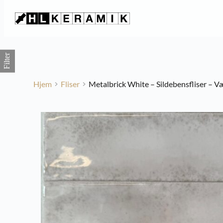
Fortsæt
til
indhold
Filter
Hjem
Fliser
Metalbrick White – Sildebensfliser – Væ