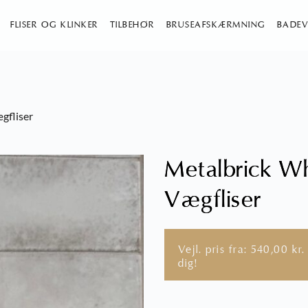
FLISER OG KLINKER
TILBEHØR
BRUSEAFSKÆRMNING
BADEV
gfliser
Metalbrick Wh
Vægfliser
Vejl. pris fra:
540,00
kr.
dig!