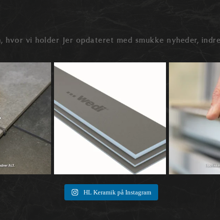
, hvor vi holder Jer opdateret med smukke nyheder, indre
der snakken ofte ved
🛠️ Hvad er wedi byggeplader – og hvad kan
🔍 Rektificerede elle
...
de
...
0
0
0
1
HL Keramik på Instagram