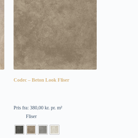
Codec – Beton Look Fliser
Pris fra:
380,00
kr.
pr. m²
Fliser