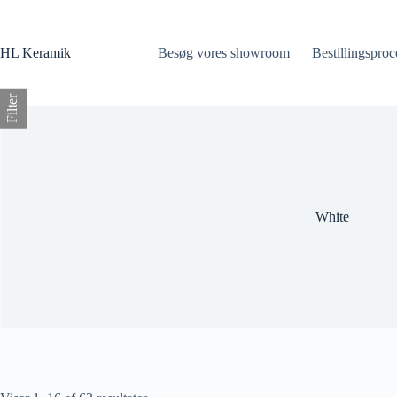
Fortsæt
til
indhold
HL Keramik
Besøg vores showroom
Bestillingsproc
Filter
White