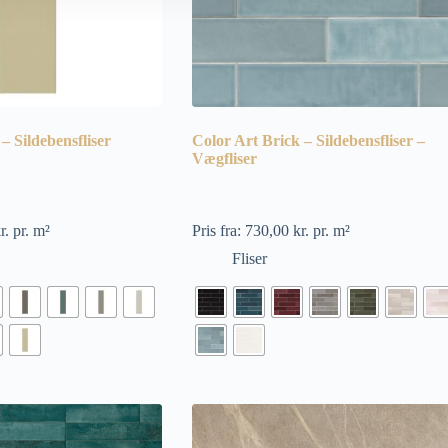
– Sildebensfliser
Color Art Brick – Sildebensfliser –
Vægfliser
r.
pr. m²
Pris fra:
730,00
kr.
pr. m²
Fliser