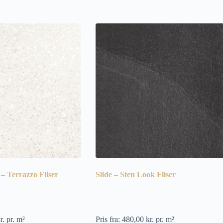
– Terrazzo Fliser
Slide – Sten Look Fliser
r.
pr. m²
Pris fra:
480,00
kr.
pr. m²