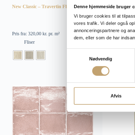
New Classic – Travertin Fliser
Forever Colour 
Denne hjemmeside bruger c
Vi bruger cookies til at tilpas
vores trafik. Vi deler også 
annonceringspartnere og anal
Pris fra:
320,00
kr.
pr. m²
Pris fra:
610,00
k
dem, eller som de har indsaml
Fliser
Fliser
S
Nødvendig
a
m
t
y
k
k
Afvis
e
v
a
l
g