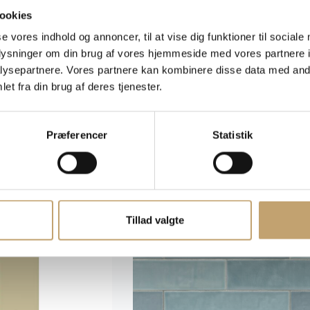
Gloss – Sildebensfliser
Marvel Cross – Travertin Fliser
ookies
se vores indhold og annoncer, til at vise dig funktioner til sociale
oplysninger om din brug af vores hjemmeside med vores partnere i
ysepartnere. Vores partnere kan kombinere disse data med andr
r.
pr. m²
Pris fra:
500,00
kr.
pr. m²
et fra din brug af deres tjenester.
Fliser
Præferencer
Statistik
Tillad valgte