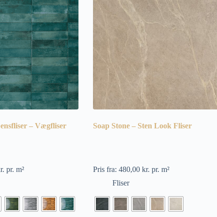
ensfliser – Vægfliser
Soap Stone – Sten Look Fliser
r.
pr. m²
Pris fra:
480,00
kr.
pr. m²
Fliser