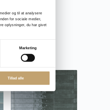
Viken – Sten Look Fliser
 medier og til at analysere
nden for sociale medier,
e oplysninger, du har givet
Pris fra:
340,00
kr.
pr. m²
Fliser
Marketing
Tillad alle