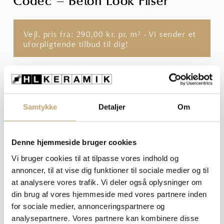
Codec – Beton Look Fliser
Vejl. pris fra:
290,00
kr.
pr. m² - Vi sender et
uforpligtende tilbud til dig!
Hvilken flise skal du bruge?
Vælg farve, overflade, størrelse og tykkelse for at se
Samtykke
Detaljer
Om
prisen på din ønskede variant
Farve
: Anthracite
Denne hjemmeside bruger cookies
Vi bruger cookies til at tilpasse vores indhold og
annoncer, til at vise dig funktioner til sociale medier og til
at analysere vores trafik. Vi deler også oplysninger om
Størrelse
din brug af vores hjemmeside med vores partnere inden
: 30x30 cm
for sociale medier, annonceringspartnere og
analysepartnere. Vores partnere kan kombinere disse
30x30 cm
30x60 cm
60x60 cm
7,2x60 cm - sokkel