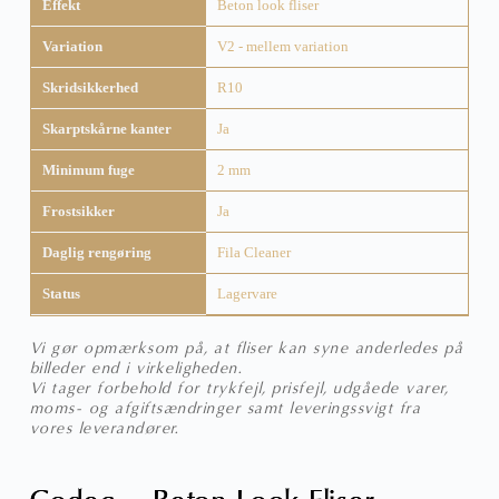
Effekt
Beton look fliser
Variation
V2 - mellem variation
Skridsikkerhed
R10
Skarptskårne kanter
Ja
Minimum fuge
2 mm
Frostsikker
Ja
Daglig rengøring
Fila Cleaner
Status
Lagervare
Vi gør opmærksom på, at fliser kan syne anderledes på
billeder end i virkeligheden.
Vi tager forbehold for trykfejl, prisfejl, udgåede varer,
moms- og afgiftsændringer samt leveringssvigt fra
vores leverandører.