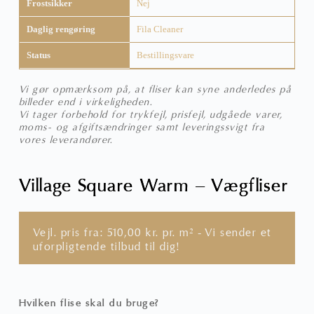
Frostsikker
Nej
Daglig rengøring
Fila Cleaner
Status
Bestillingsvare
Vi gør opmærksom på, at fliser kan syne anderledes på
billeder end i virkeligheden.
Vi tager forbehold for trykfejl, prisfejl, udgåede varer,
moms- og afgiftsændringer samt leveringssvigt fra
vores leverandører.
Village Square Warm – Vægfliser
Vejl. pris fra:
510,00
kr.
pr. m² - Vi sender et
uforpligtende tilbud til dig!
Hvilken flise skal du bruge?