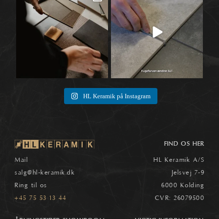
sammen,
...
ved selve
...
1
0
8
0
HL Keramik på Instagram
FIND OS HER
Mail
HL Keramik A/S
salg
@hl-keramik.dk
Jelsvej 7-9
Ring til os
6000 Kolding
+45 75 53 13 44
CVR: 26079500