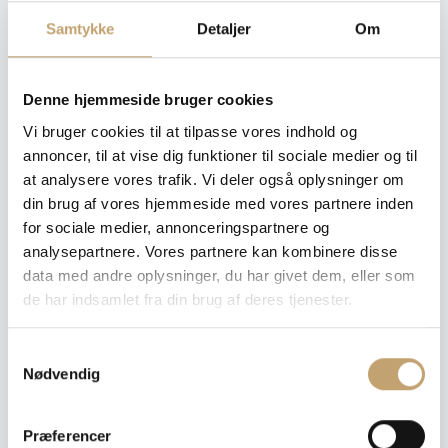
Samtykke
Detaljer
Om
Pris pr. m²: 510,00 DKK
Denne hjemmeside bruger cookies
Angiv m²
Vi bruger cookies til at tilpasse vores indhold og
Medregn spild (10%)
annoncer, til at vise dig funktioner til sociale medier og til
at analysere vores trafik. Vi deler også oplysninger om
din brug af vores hjemmeside med vores partnere inden
Læg i tilbudskurv
for sociale medier, annonceringspartnere og
analysepartnere. Vores partnere kan kombinere disse
Dette er ikke en traditionel webshop, hvorfor du heller
ikke køber noget endeligt.
data med andre oplysninger, du har givet dem, eller som
Du vælger dine ønskede produkter og gennemfører
de har indsamlet fra din brug af deres tjenester.
bestillingen. Vi kontakter dig herefter med et samlet
tilbud, information om leveringstider og
betalingsoplysninger.
S
Nødvendig
a
Sådan foregår det
m
1. Tilføj produkter til tilbudskurven
t
2. Udfyld og afsend din henvendelse til os
Præferencer