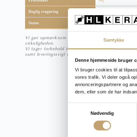
Frostsikker
Nej
Daglig rengøring
Fila Cleaner
Status
Bestillingsvare
Vi gør opmærksom på, at fliser kan syne anderledes 
Samtykke
virkeligheden.
Vi tager forbehold for trykfejl, prisfejl, udgåede va
samt leveringssvigt fra vores leverandører.
Denne hjemmeside bruger c
Vi bruger cookies til at tilpas
vores trafik. Vi deler også 
annonceringspartnere og anal
dem, eller som de har indsaml
S
Nødvendig
a
m
t
y