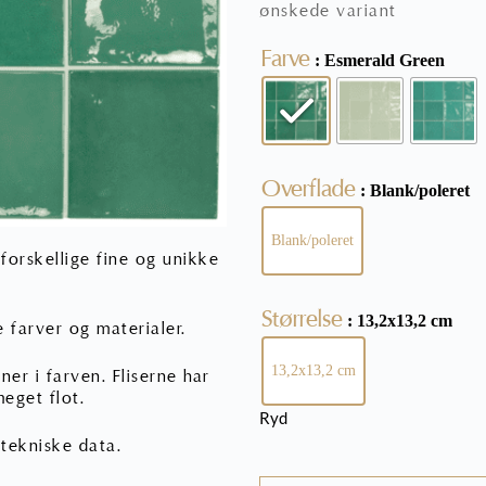
ønskede variant
Farve
: Esmerald Green
Overflade
: Blank/poleret
Blank/poleret
 forskellige fine og unikke
Størrelse
: 13,2x13,2 cm
farver og materialer.
13,2x13,2 cm
ner i farven. Fliserne har
meget flot.
Ryd
tekniske data.