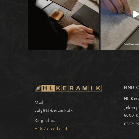
0
FIND 
HL Ker
Mail
Jelsvej
salg
@hl-keramik.dk
6000 K
Ring til os
CVR: 2
+45 75 53 13 44