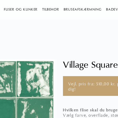
FLISER OG KLINKER
TILBEHØR
BRUSEAFSKÆRMNING
BADEV
Village Squar
Vejl. pris fra:
510,00
kr.
p
dig!
Hvilken flise skal du bruge
Vælg farve, overflade, stør