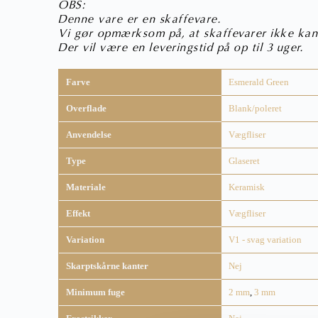
OBS:
Denne vare er en skaffevare.
Vi gør opmærksom på, at skaffevarer ikke kan
Der vil være en leveringstid på op til 3 uger.
Farve
Esmerald Green
Overflade
Blank/poleret
Anvendelse
Vægfliser
Type
Glaseret
Materiale
Keramisk
Effekt
Vægfliser
Variation
V1 - svag variation
Skarptskårne kanter
Nej
Minimum fuge
2 mm
,
3 mm