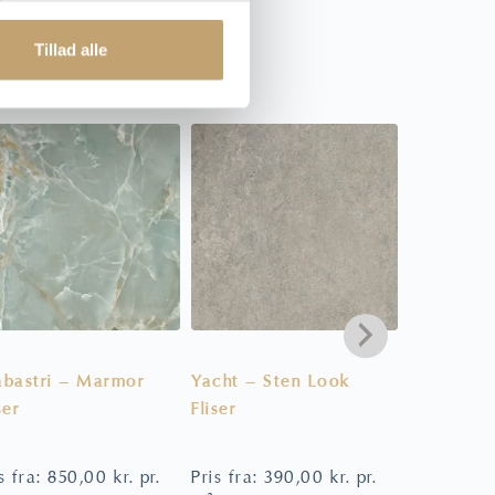
Tillad alle
abastri – Marmor
Yacht – Sten Look
Forever C
ser
Fliser
– Sildeben
s fra:
850,00
kr.
pr.
Pris fra:
390,00
kr.
pr.
Pris fra:
6