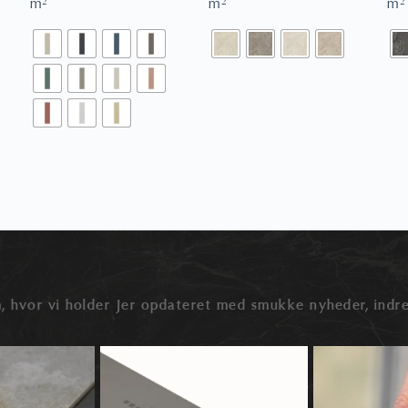
m²
m²
m²
, hvor vi holder Jer opdateret med smukke nyheder, indre
der snakken ofte ved
🛠️ Hvad er wedi byggeplader – og hvad kan
🔍 Rektificerede elle
...
de
...
0
0
0
1