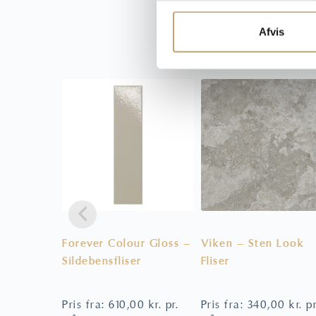
k
k
Afvis
e
v
a
l
g
Forever Colour Gloss –
Viken – Sten Look
Sildebensfliser
Fliser
Pris fra:
610,00
kr.
pr.
Pris fra:
340,00
kr.
pr