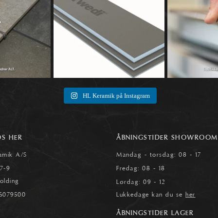
HL Keramik på Instagram
OS HER
ÅBNINGSTIDER SHOWROOM
amik A/S
Mandag - torsdag: 08 - 17
 7-9
Fredag: 08 - 18
olding
Lørdag: 09 - 12
6079500
Lukkedage kan du se
her
ÅBNINGSTIDER LAGER