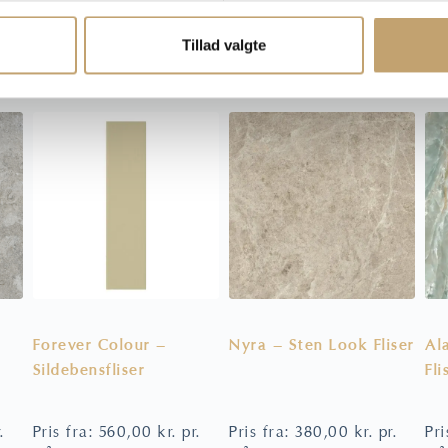
Tillad valgte
Se lignende produkter her
Forever Colour –
Nyra – Sten Look Fliser
Al
Sildebensfliser
Fli
.
Pris fra:
560,00
kr.
pr.
Pris fra:
380,00
kr.
pr.
Pri