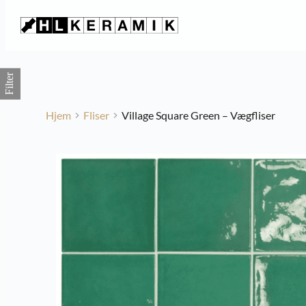
Fortsæt
til
indhold
Filter
Hjem
Fliser
Village Square Green – Vægfliser