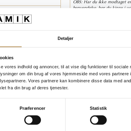
OBS: Har du ikke modtaget en 
henvendelse, bør du kigge i uø
Du kan læse mere om vores
på billeder end i
Detaljer
rer, moms- og afgiftsændringer
Spø
ookies
se vores indhold og annoncer, til at vise dig funktioner til sociale
Ring til os 75 53 13 
oplysninger om din brug af vores hjemmeside med vores partnere i
ysepartnere. Vores partnere kan kombinere disse data med andr
Skriv til os salg@hl-kera
et fra din brug af deres tjenester.
Præferencer
Statistik