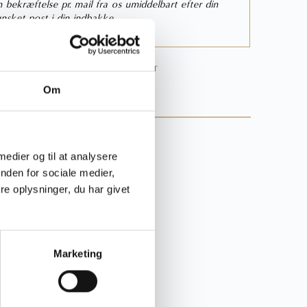
bekræftelse pr. mail fra os umiddelbart efter din
nsket post i din indbakke.
 online bestillingsproces
her
Om
rgsmål til produktet?
 medier og til at analysere
44
nden for sociale medier,
e oplysninger, du har givet
mik.dk
Marketing