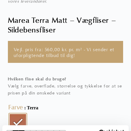
vores leverandører.
Marea Terra Matt – Vægfliser –
Sildebensfliser
Vejl. pris fra:
560,00
kr.
pr. m² - Vi sender et
uforpligtende tilbud til dig!
Hvilken flise skal du bruge?
Vælg farve, overflade, størrelse og tykkelse for at se
prisen på din ønskede variant
Farve
: Terra