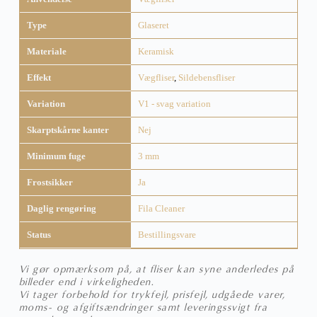
Type
Glaseret
Materiale
Keramisk
Effekt
Vægfliser
,
Sildebensfliser
Variation
V1 - svag variation
Skarptskårne kanter
Nej
Minimum fuge
3 mm
Frostsikker
Ja
Daglig rengøring
Fila Cleaner
Status
Bestillingsvare
Vi gør opmærksom på, at fliser kan syne anderledes på
billeder end i virkeligheden.
Vi tager forbehold for trykfejl, prisfejl, udgåede varer,
moms- og afgiftsændringer samt leveringssvigt fra