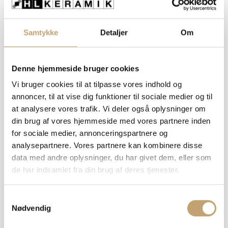
Overflade
: Mat
Samtykke
Detaljer
Om
Mat
Denne hjemmeside bruger cookies
Størrelse
Vi bruger cookies til at tilpasse vores indhold og
: 7,5x30 cm
annoncer, til at vise dig funktioner til sociale medier og til
at analysere vores trafik. Vi deler også oplysninger om
7,5x30 cm
din brug af vores hjemmeside med vores partnere inden
for sociale medier, annonceringspartnere og
analysepartnere. Vores partnere kan kombinere disse
Tykkelse
: 8 mm
data med andre oplysninger, du har givet dem, eller som
de har indsamlet fra din brug af deres tjenester.
8 mm
S
Ryd
Nødvendig
a
m