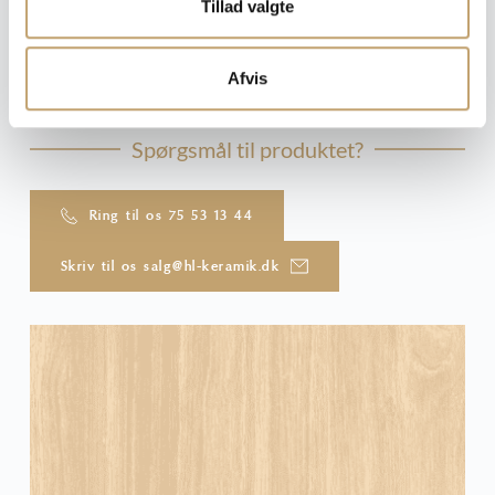
Tillad valgte
Du kan læse mere om vores online bestillingsproces
Afvis
her
Spørgsmål til produktet?
Ring til os 75 53 13 44
Skriv til os salg@hl-keramik.dk