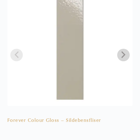
Forever Colour Gloss – Sildebensfliser
V