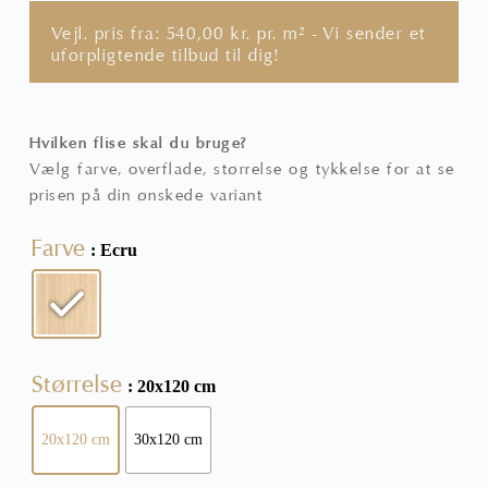
Vejl. pris fra:
540,00
kr.
pr. m² - Vi sender et
uforpligtende tilbud til dig!
Hvilken flise skal du bruge?
Vælg farve, overflade, størrelse og tykkelse for at se
prisen på din ønskede variant
Farve
: Ecru
Størrelse
: 20x120 cm
20x120 cm
30x120 cm