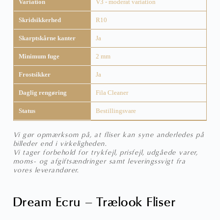
Variation
V3 - moderat variation
Skridsikkerhed
R10
Skarptskårne kanter
Ja
Minimum fuge
2 mm
Frostsikker
Ja
Daglig rengøring
Fila Cleaner
Status
Bestillingsvare
Vi gør opmærksom på, at fliser kan syne anderledes på
billeder end i virkeligheden.
Vi tager forbehold for trykfejl, prisfejl, udgåede varer,
moms- og afgiftsændringer samt leveringssvigt fra
vores leverandører.
Dream Ecru – Trælook Fliser