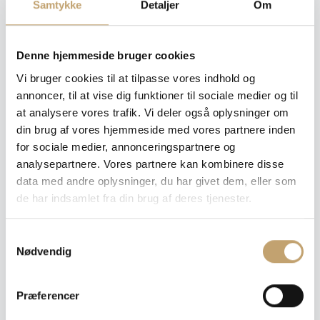
Samtykke
Detaljer
Om
Denne hjemmeside bruger cookies
Vi bruger cookies til at tilpasse vores indhold og
Overflade
: Mat
annoncer, til at vise dig funktioner til sociale medier og til
at analysere vores trafik. Vi deler også oplysninger om
Mat
din brug af vores hjemmeside med vores partnere inden
for sociale medier, annonceringspartnere og
analysepartnere. Vores partnere kan kombinere disse
Størrelse
: 30x60 cm
data med andre oplysninger, du har givet dem, eller som
de har indsamlet fra din brug af deres tjenester.
30x60 cm
60x60 cm
60x120 cm
120x120 cm
S
Nødvendig
a
80x80 cm
80x160 cm
m
t
Præferencer
y
Tykkelse
: 9 mm