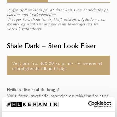
Vi gør opmærksom på, at fliser kan syne anderledes på
billeder end i virkeligheden.
Vi tager forbehold for trykfejl, prisfejl, udgåede varer,
moms- og afgiftsændringer samt leveringssvigt fra
vores leverandører.
Shale Dark – Sten Look Fliser
Vejl. pris fra:
460,00
kr.
pr. m² - Vi sender et
uforpligtende tilbud til dig!
Hvilken flise skal du bruge?
Vælg farve, overflade, størrelse og tykkelse for at se
prisen på din ønskede variant
Farve
: Dark