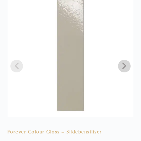
Forever Colour Gloss – Sildebensfliser
V