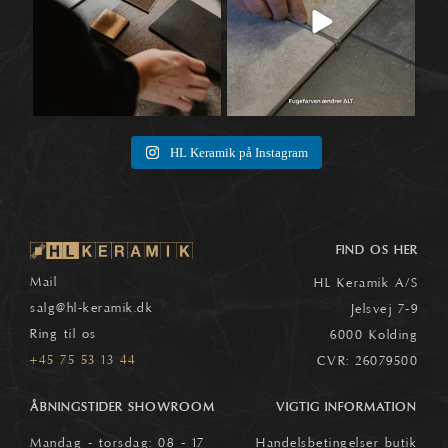
HL Keramik på Instagram
FIND OS HER
Mail
HL Keramik A/S
salg
@hl-keramik.dk
Jelsvej 7-9
Ring til os
6000 Kolding
+45 75 53 13 44
CVR: 26079500
ÅBNINGSTIDER SHOWROOM
VIGTIG INFORMATION
Mandag - torsdag: 08 - 17
Handelsbetingelser butik