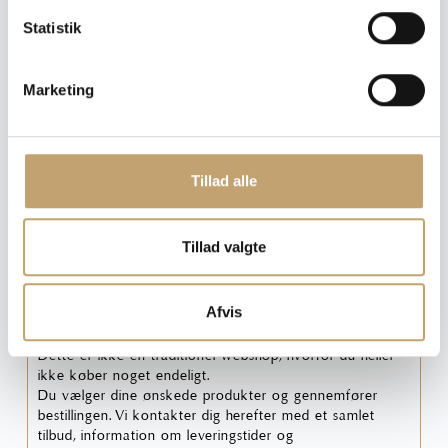
k
k
Statistik
9 mm
e
v
Ryd
Marketing
a
l
g
Pris pr. m²: 460,00 DKK
Tillad alle
Angiv m²
Tillad valgte
Medregn spild (10%)
Læg i tilbudskurv
Afvis
Dette er ikke en traditionel webshop, hvorfor du heller
ikke køber noget endeligt.
Du vælger dine ønskede produkter og gennemfører
bestillingen. Vi kontakter dig herefter med et samlet
tilbud, information om leveringstider og