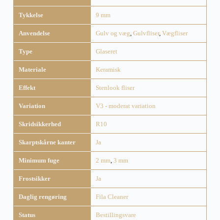
Tykkelse
9 mm
Anvendelse
Gulv og væg
,
Gulvfliser
,
Vægfliser
Type
Glaseret
Materiale
Keramisk
Effekt
Stenlook fliser
Variation
V3 - moderat variation
Skridsikkerhed
R10
Skarptskårne kanter
Ja
Minimum fuge
2 mm
,
3 mm
Frostsikker
Ja
Daglig rengøring
Fila Cleaner
Status
Bestillingsvare