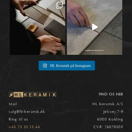
Når materialer først begynder at tale
Når vi taler fliser, ender snakken ofte
🛠️
sammen,
...
ved selve
...
1
0
8
0
HL Keramik på Instagram
FIND OS HER
Mail
HL Keramik A/S
salg
@hl-keramik.dk
Jelsvej 7-9
Ring til os
6000 Kolding
+45 75 53 13 44
CVR: 26079500