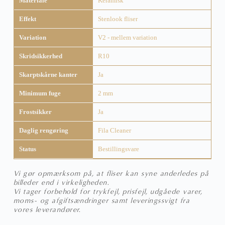
Materiale
Keramisk
Effekt
Stenlook fliser
Variation
V2 - mellem variation
Skridsikkerhed
R10
Skarptskårne kanter
Ja
Minimum fuge
2 mm
Frostsikker
Ja
Daglig rengøring
Fila Cleaner
Status
Bestillingsvare
Vi gør opmærksom på, at fliser kan syne anderledes på
billeder end i virkeligheden.
Vi tager forbehold for trykfejl, prisfejl, udgåede varer,
moms- og afgiftsændringer samt leveringssvigt fra
vores leverandører.