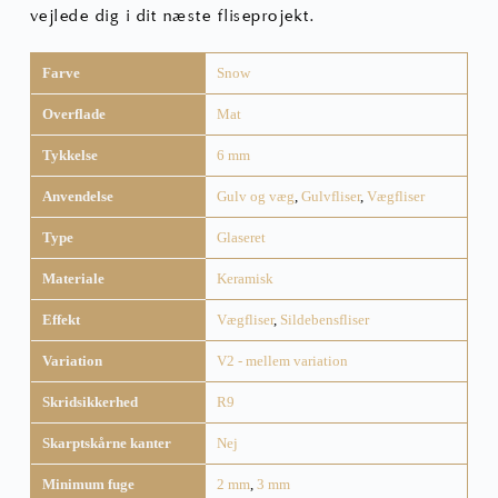
vejlede dig i dit næste fliseprojekt.
Farve
Snow
Overflade
Mat
Tykkelse
6 mm
Anvendelse
Gulv og væg
,
Gulvfliser
,
Vægfliser
Type
Glaseret
Materiale
Keramisk
Effekt
Vægfliser
,
Sildebensfliser
Variation
V2 - mellem variation
Skridsikkerhed
R9
Skarptskårne kanter
Nej
Minimum fuge
2 mm
,
3 mm