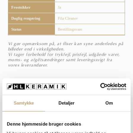
Frostsikker
Ja
Daglig rengøring
Fila Cleaner
Status
Bestillingsvare
Vi gør opmærksom på, at fliser kan syne anderledes på
billeder end i virkeligheden.
Vi tager forbehold for trykfejl, prisfejl, udgåede varer,
moms- og afgiftsændringer samt leveringssvigt fra
vores leverandører.
Wadi Snow – Sildebensfliser
Samtykke
Detaljer
Om
Vejl. pris fra:
550,00
kr.
pr. m² - Vi sender et
uforpligtende tilbud til dig!
Denne hjemmeside bruger cookies