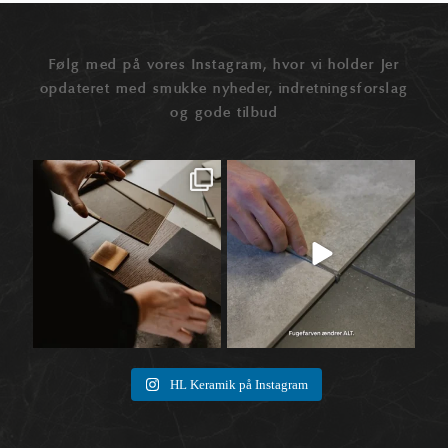
Følg med på vores Instagram, hvor vi holder Jer
opdateret med smukke nyheder, indretningsforslag
og gode tilbud
Når materialer først begynder at tale
Når vi taler fliser, ender snakken ofte
🛠️
sammen,
...
ved selve
...
1
0
8
0
HL Keramik på Instagram