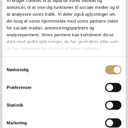
Vi bruger cookies til at tilpasse vores indhold og
Hvilken flise skal du bruge?
annoncer, til at vise dig funktioner til sociale medier og til
Vælg farve, overflade, størrelse og tykkelse for at se
at analysere vores trafik. Vi deler også oplysninger om
prisen på din ønskede variant
din brug af vores hjemmeside med vores partnere inden
Farve
for sociale medier, annonceringspartnere og
: Snow
analysepartnere. Vores partnere kan kombinere disse
data med andre oplysninger, du har givet dem, eller som
de har indsamlet fra din brug af deres tjenester.
Overflade
S
: Mat
Nødvendig
a
m
Mat
t
Præferencer
y
k
Størrelse
: 6x30 cm
k
Statistik
e
6x30 cm
v
Marketing
a