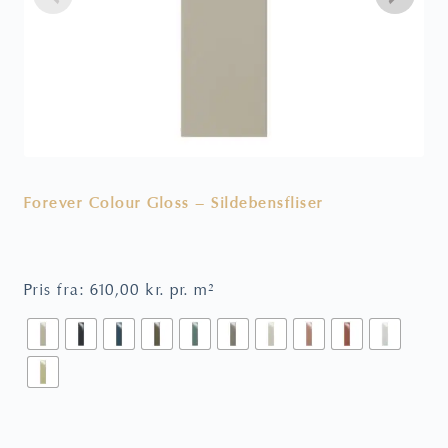
Forever Colour Gloss – Sildebensfliser
V
Pris fra:
610,00
kr.
pr. m²
P