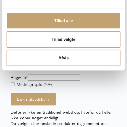
l
Tykkelse
: 6 mm
g
Tillad alle
6 mm
Ryd
Tillad valgte
Afvis
Pris pr. m²: 550,00 DKK
Angiv m²
Medregn spild (10%)
Læg i tilbudskurv
Dette er ikke en traditionel webshop, hvorfor du heller
ikke køber noget endeligt.
Du vælger dine ønskede produkter og gennemfører