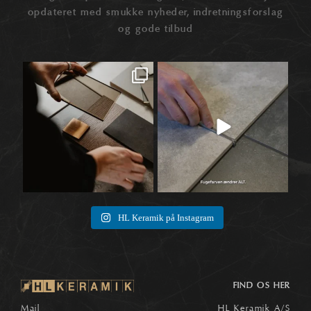
opdateret med smukke nyheder, indretningsforslag
og gode tilbud
Når materialer først begynder at tale
Når vi taler fliser, ender snakken ofte
🛠️
sammen,
...
ved selve
...
1
0
8
0
HL Keramik på Instagram
FIND OS HER
Mail
HL Keramik A/S