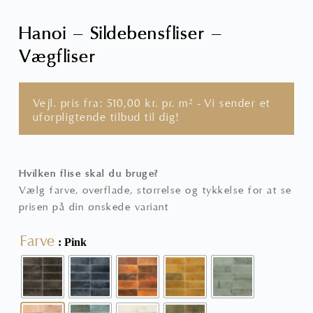
Hanoi – Sildebensfliser –
Vægfliser
Vejl. pris fra:
510,00
kr.
pr. m² - Vi sender et
uforpligtende tilbud til dig!
Hvilken flise skal du bruge?
Vælg farve, overflade, størrelse og tykkelse for at se
prisen på din ønskede variant
Farve
: Pink