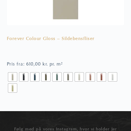
Forever Colour Gloss – Sildebensfliser
V
Pris fra:
610,00
kr.
pr. m²
P
Følg med på vores Instagram, hvor vi holder Jer