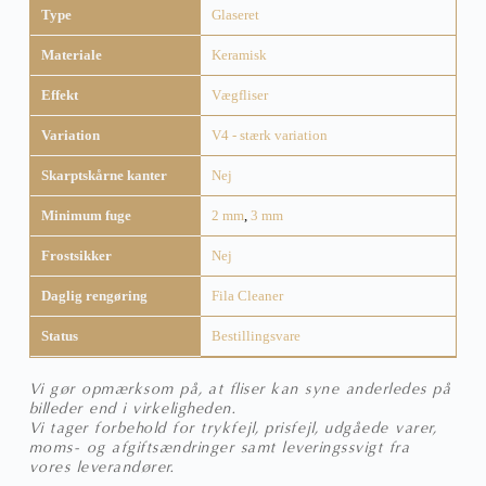
Type
Glaseret
Materiale
Keramisk
Effekt
Vægfliser
Variation
V4 - stærk variation
Skarptskårne kanter
Nej
Minimum fuge
2 mm
,
3 mm
Frostsikker
Nej
Daglig rengøring
Fila Cleaner
Status
Bestillingsvare
Vi gør opmærksom på, at fliser kan syne anderledes på
billeder end i virkeligheden.
Vi tager forbehold for trykfejl, prisfejl, udgåede varer,
moms- og afgiftsændringer samt leveringssvigt fra
vores leverandører.