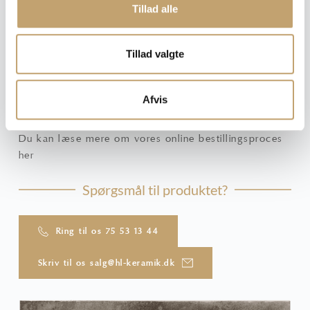
4. Når vi har gennemgået din henvendelse, sender vi dig
Tillad alle
et samlet tilbud pr. mail. Dette tilbud skal du skriftligt skal
acceptere, hvis tilbuddet skal sættes i ordre
Tillad valgte
OBS: Har du ikke modtaget en bekræftelse pr. mail fra
os umiddelbart efter din henvendelse, bør du kigge i
uønsket post i din indbakke.
Afvis
Du kan læse mere om vores online bestillingsproces
her
Spørgsmål til produktet?
Ring til os 75 53 13 44
Skriv til os salg@hl-keramik.dk