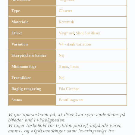
Type
Glaseret
Materiale
Keramisk
Effekt
Vægfliser
,
Sildebensfliser
Variation
V4 - stærk variation
Skarptskårne kanter
Nej
Minimum fuge
3 mm
,
4 mm
Frostsikker
Nej
Daglig rengøring
Fila Cleaner
Status
Bestillingsvare
Vi gør opmærksom på, at fliser kan syne anderledes på
billeder end i virkeligheden.
Vi tager forbehold for trykfejl, prisfejl, udgåede varer,
moms- og afgiftsændringer samt leveringssvigt fra