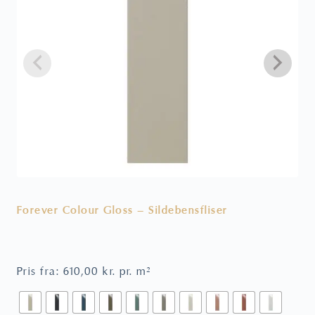
Forever Colour Gloss – Sildebensfliser
V
Pris fra:
610,00
kr.
pr. m²
P