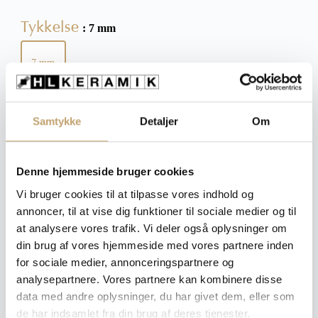
Tykkelse
: 7 mm
7 mm
Ryd
Samtykke
Detaljer
Om
Pris pr. m²: 1.650,00 DKK
Denne hjemmeside bruger cookies
Vi bruger cookies til at tilpasse vores indhold og
Angiv m²
annoncer, til at vise dig funktioner til sociale medier og til
Medregn spild (10%)
at analysere vores trafik. Vi deler også oplysninger om
din brug af vores hjemmeside med vores partnere inden
Læg i tilbudskurv
for sociale medier, annonceringspartnere og
analysepartnere. Vores partnere kan kombinere disse
Dette er ikke en traditionel webshop, hvorfor du heller
data med andre oplysninger, du har givet dem, eller som
ikke køber noget endeligt.
de har indsamlet fra din brug af deres tjenester.
Du vælger dine ønskede produkter og gennemfører