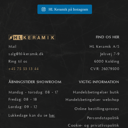
HL Keramik på Instagram
FIND OS HER
Mail
HL Keramik A/S
salg
@hl-keramik.dk
Jelsvej 7-9
Ring til os
6000 Kolding
+45 75 53 13 44
CVR: 26079500
ÅBNINGSTIDER SHOWROOM
VIGTIG INFORMATION
Mandag - torsdag: 08 - 17
Handelsbetingelser butik
Fredag: 08 - 18
Handelsbetingelser webshop
Lørdag: 09 - 12
Online bestillingsproces
Lukkedage kan du se
her
Persondatapolitik
Cookie- og privatlivspolitik