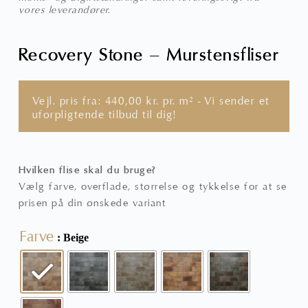
vores leverandører.
Recovery Stone – Murstensfliser
Vejl. pris fra:
440,00
kr.
pr. m² - Vi sender et
uforpligtende tilbud til dig!
Hvilken flise skal du bruge?
Vælg farve, overflade, størrelse og tykkelse for at se
prisen på din ønskede variant
Farve
: Beige