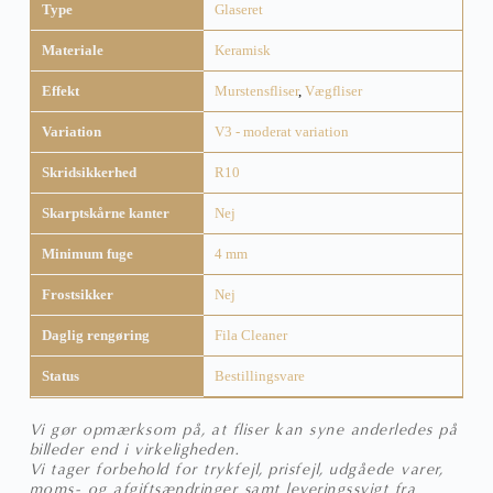
Type
Glaseret
Materiale
Keramisk
Effekt
Murstensfliser
,
Vægfliser
Variation
V3 - moderat variation
Skridsikkerhed
R10
Skarptskårne kanter
Nej
Minimum fuge
4 mm
Frostsikker
Nej
Daglig rengøring
Fila Cleaner
Status
Bestillingsvare
Vi gør opmærksom på, at fliser kan syne anderledes på
billeder end i virkeligheden.
Vi tager forbehold for trykfejl, prisfejl, udgåede varer,
moms- og afgiftsændringer samt leveringssvigt fra