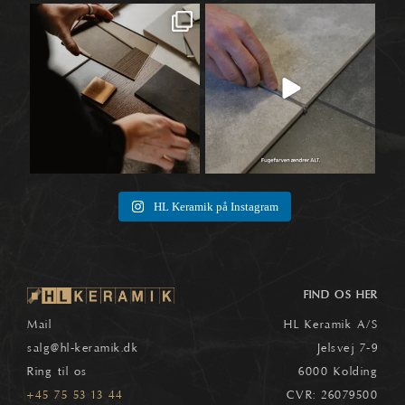
Når materialer først begynder at tale
Når vi taler fliser, ender snakken ofte
🛠️
sammen,
...
ved selve
...
1
0
8
0
HL Keramik på Instagram
FIND OS HER
Mail
HL Keramik A/S
salg
@hl-keramik.dk
Jelsvej 7-9
Ring til os
6000 Kolding
+45 75 53 13 44
CVR: 26079500