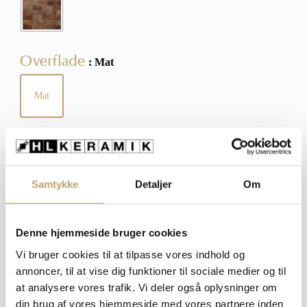
Overflade
: Mat
Mat
Størrelse
: 13x25 cm
13x25 cm
Samtykke
Detaljer
Om
Tykkelse
Denne hjemmeside bruger cookies
: 9,5 mm
Vi bruger cookies til at tilpasse vores indhold og
9,5 mm
annoncer, til at vise dig funktioner til sociale medier og til
at analysere vores trafik. Vi deler også oplysninger om
Ryd
din brug af vores hjemmeside med vores partnere inden