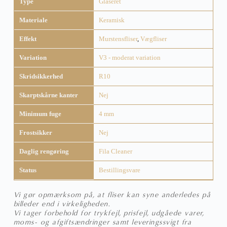
Type
Glaseret
Materiale
Keramisk
Effekt
Murstensfliser
,
Vægfliser
Variation
V3 - moderat variation
Skridsikkerhed
R10
Skarptskårne kanter
Nej
Minimum fuge
4 mm
Frostsikker
Nej
Daglig rengøring
Fila Cleaner
Status
Bestillingsvare
Vi gør opmærksom på, at fliser kan syne anderledes på
billeder end i virkeligheden.
Vi tager forbehold for trykfejl, prisfejl, udgåede varer,
moms- og afgiftsændringer samt leveringssvigt fra