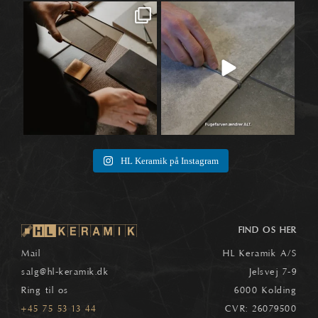
Når materialer først begynder at tale
Når vi taler fliser, ender snakken ofte
🛠️
sammen,
...
ved selve
...
1
0
8
0
HL Keramik på Instagram
FIND OS HER
Mail
HL Keramik A/S
salg
@hl-keramik.dk
Jelsvej 7-9
Ring til os
6000 Kolding
+45 75 53 13 44
CVR: 26079500