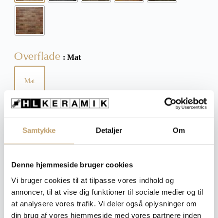
Overflade
: Mat
Mat
Størrelse
: 6x25 cm
Samtykke
Detaljer
Om
6x25 cm
Denne hjemmeside bruger cookies
Tykkelse
: 9,5 mm
Vi bruger cookies til at tilpasse vores indhold og
annoncer, til at vise dig funktioner til sociale medier og til
9,5 mm
at analysere vores trafik. Vi deler også oplysninger om
din brug af vores hjemmeside med vores partnere inden