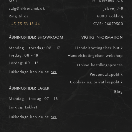
Mail
HL Keramik A/S
salg
@hl-keramik.dk
Jelsvej 7-9
Ring til os
6000 Kolding
+45 75 53 13 44
CVR: 26079500
ÅBNINGSTIDER SHOWROOM
VIGTIG INFORMATION
Mandag - torsdag: 08 - 17
Handelsbetingelser butik
Fredag: 08 - 18
Handelsbetingelser webshop
Lørdag: 09 - 12
Online bestillingsproces
Lukkedage kan du se
her
Persondatapolitik
Cookie- og privatlivspolitik
ÅBNINGSTIDER LAGER
Blog
Mandag - fredag: 07 - 16
Lørdag: Lukket
Lukkedage kan du se
her