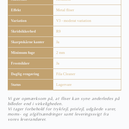
Effekt
Metal fliser
Variation
V3 - moderat variation
Skridsikkerhed
R9
Skarptskårne kanter
Ja
Minimum fuge
2 mm
Frostsikker
Ja
Daglig rengøring
Fila Cleaner
Status
Lagervare
Vi gør opmærksom på, at fliser kan syne anderledes på
billeder end i virkeligheden.
Vi tager forbehold for trykfejl, prisfejl, udgåede varer,
moms- og afgiftsændringer samt leveringssvigt fra
vores leverandører.