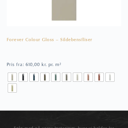
Forever Colour Gloss – Sildebensfliser
V
Pris fra:
610,00
kr.
pr. m²
P