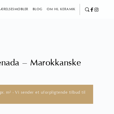
ÆRELSESMØBLER
BLOG
OM HL KERAMIK
enada – Marokkanske
pr. m² - Vi sender et uforpligtende tilbud til