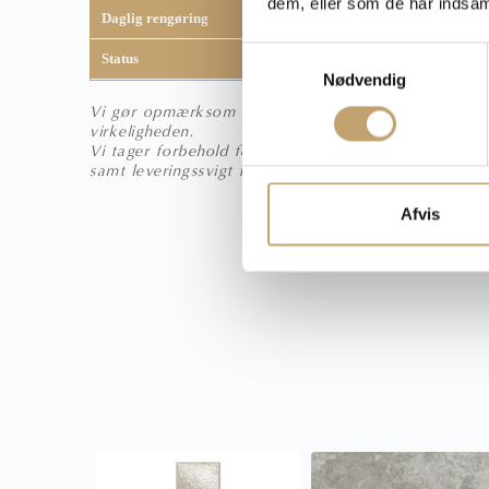
dem, eller som de har indsaml
Daglig rengøring
Fila Cleaner
S
Status
Bestillingsvare
Nødvendig
a
m
Vi gør opmærksom på, at fliser kan syne anderledes 
virkeligheden.
t
Vi tager forbehold for trykfejl, prisfejl, udgåede va
y
samt leveringssvigt fra vores leverandører.
k
k
Afvis
e
v
a
l
g