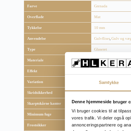
Farve
Grenada
Overflade
Mat
Tykkelse
10 mm
Anvendelse
Gulvfliser
,
Gulv og væ
Type
Glaseret
Materiale
Keramisk
Effekt
Marokkanske fliser
Variation
V2 - mellem variation
Samtykke
Skridsikkerhed
R10
Denne hjemmeside bruger c
Skarptskårne kanter
Nej
Vi bruger cookies til at tilpas
Minimum fuge
4 mm
vores trafik. Vi deler også 
annonceringspartnere og anal
Frostsikker
Nej