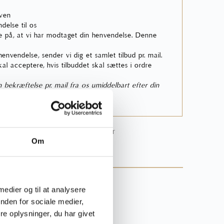
rven
delse til os
 på, at vi har modtaget din henvendelse. Denne
nvendelse, sender vi dig et samlet tilbud pr. mail.
skal acceptere, hvis tilbuddet skal sættes i ordre
bekræftelse pr. mail fra os umiddelbart efter din
nsket post i din indbakke.
 online bestillingsproces
her
Om
rgsmål til produktet?
 medier og til at analysere
44
nden for sociale medier,
e oplysninger, du har givet