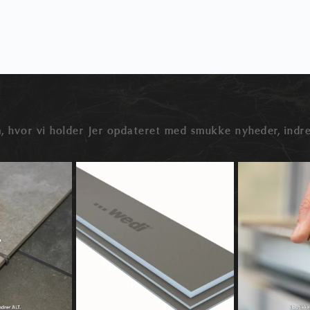
, hvor vi holder Jer opdateret med smukke nyheder, indre
der snakken ofte ved
🛠️ Hvad er wedi byggeplader – og hvad kan
🔍 Rektificerede elle
...
de
...
0
0
0
1