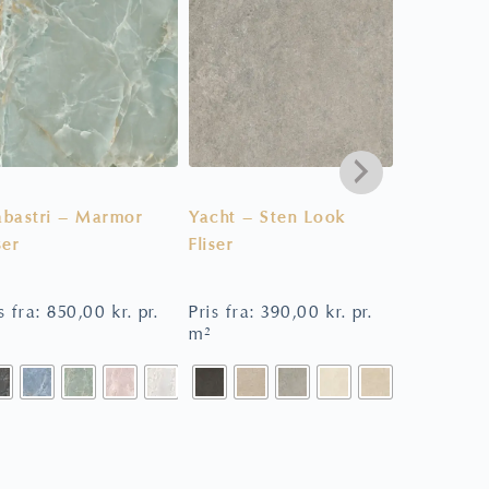
abastri – Marmor
Yacht – Sten Look
Forever C
ser
Fliser
– Sildeben
s fra:
850,00
kr.
pr.
Pris fra:
390,00
kr.
pr.
Pris fra:
6
m²
m²