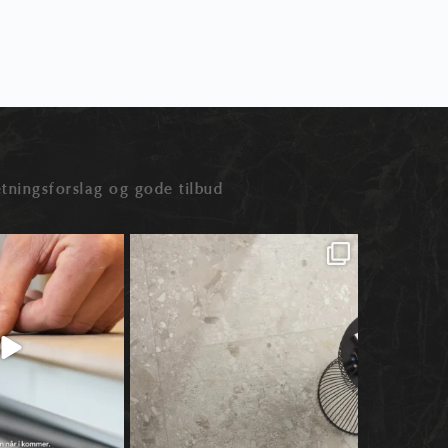
tningsforslag og gode tilbud
r ikke‑rektificerede fliser
Naturlig skønhed med karakter ✨
Ja, vi ved 
–
...
Ceppo Di
...
0
0
4
1