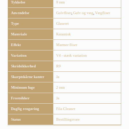
Tykkelse
9 mm
Anvendelse
Gulvfliser
,
Gulv og væg
,
Vægfliser
Type
Glaseret
Materiale
Keramisk
Effekt
Marmor fliser
Variation
V4 - stærk variation
Skridsikkerhed
R9
Skarptskårne kanter
Ja
Minimum fuge
2 mm
Frostsikker
Ja
Daglig rengøring
Fila Cleaner
Status
Bestillingsvare