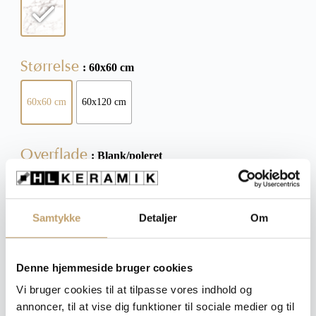
Størrelse
: 60x60 cm
60x60 cm
60x120 cm
Overflade
: Blank/poleret
Blank/poleret
Mat
Samtykke
Detaljer
Om
Tykkelse
: 9 mm
Denne hjemmeside bruger cookies
9 mm
Vi bruger cookies til at tilpasse vores indhold og
annoncer, til at vise dig funktioner til sociale medier og til
Ryd