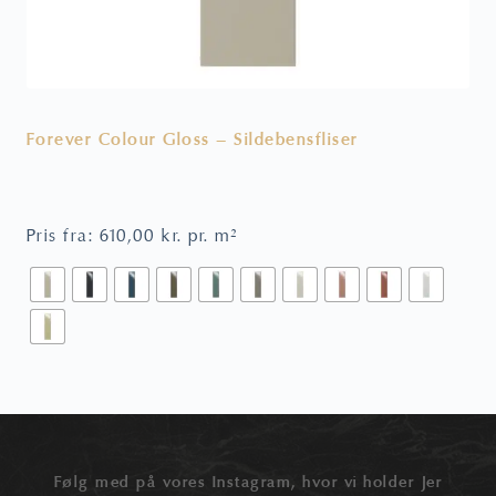
Forever Colour Gloss – Sildebensfliser
V
Pris fra:
610,00
kr.
pr. m²
P
Følg med på vores Instagram, hvor vi holder Jer