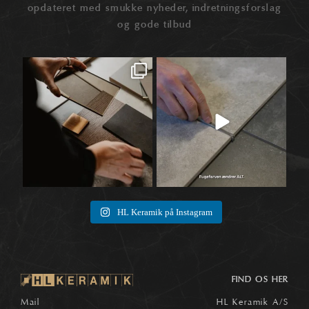
opdateret med smukke nyheder, indretningsforslag
og gode tilbud
Når materialer først begynder at tale
Når vi taler fliser, ender snakken ofte
🛠️
sammen,
...
ved selve
...
1
0
8
0
HL Keramik på Instagram
FIND OS HER
Mail
HL Keramik A/S