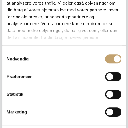
at analysere vores trafik. Vi deler også oplysninger om
din brug af vores hjemmeside med vores partnere inden
for sociale medier, annonceringspartnere og
analysepartnere. Vores partnere kan kombinere disse
Pris pr. m²: 790,00 DKK
data med andre oplysninger, du har givet dem, eller som
de har indsamlet fra din brug af deres tjenester.
Angiv m²
Medregn spild (10%)
S
Nødvendig
a
Læg i tilbudskurv
m
t
Dette er ikke en traditionel webshop, hvorfor du heller
Præferencer
y
ikke køber noget endeligt.
Du vælger dine ønskede produkter og gennemfører
k
bestillingen. Vi kontakter dig herefter med et samlet
k
Statistik
tilbud, information om leveringstider og
e
betalingsoplysninger.
v
Marketing
a
Sådan foregår det
1. Tilføj produkter til tilbudskurven
l
2. Udfyld og afsend din henvendelse til os