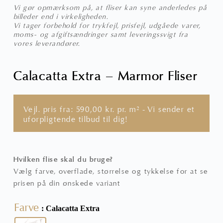
Vi gør opmærksom på, at fliser kan syne anderledes på
billeder end i virkeligheden.
Vi tager forbehold for trykfejl, prisfejl, udgåede varer,
moms- og afgiftsændringer samt leveringssvigt fra
vores leverandører.
Calacatta Extra – Marmor Fliser
Vejl. pris fra:
590,00
kr.
pr. m² - Vi sender et
uforpligtende tilbud til dig!
Hvilken flise skal du bruge?
Vælg farve, overflade, størrelse og tykkelse for at se
prisen på din ønskede variant
Farve
: Calacatta Extra