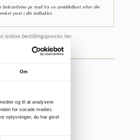
bekræftelse pr. mail fra os umiddelbart efter din
nsket post i din indbakke.
 online bestillingsproces
her
rgsmål til produktet?
Om
44
mik.dk
 medier og til at analysere
nden for sociale medier,
e oplysninger, du har givet