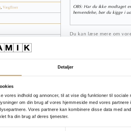
OBS: Har du ikke modtaget en 
g
,
Vægfliser
henvendelse, bør du kigge i uø
Du kan læse mere om vores
Spø
Detaljer
Ring til os 75 53 13 
ookies
Skriv til os salg@hl-kera
se vores indhold og annoncer, til at vise dig funktioner til sociale
oplysninger om din brug af vores hjemmeside med vores partnere i
ysepartnere. Vores partnere kan kombinere disse data med andr
et fra din brug af deres tjenester.
på billeder end i