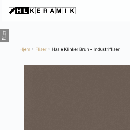
Fortsæt
til
indhold
Filter
Hjem
Fliser
Hasle Klinker Brun – Industrifliser