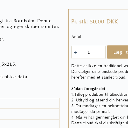
Pr. stk: 50,00 DKK
igt fra Bornholm. Denne
er og egenskaber som før.
Antal
r.
Hasle
Læg i 
Klinker
Brun
,5x21,5.
-
Dette er ikke en traditionel w
Industrifliser
Du vælger dine ønskede produk
antal
ekniske data.
herefter med et samlet tilbud,
Sådan foregår det
1. Tilføj produkter til tilbudsku
2. Udfyld og afsend din henven
3. Du modtager en bekræftelse
modtager du pr. mail.
4. Når vi har gennemgået din he
Dette tilbud skal du skriftligt 