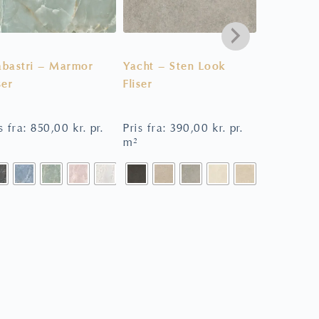
abastri – Marmor
Yacht – Sten Look
Forever C
ser
Fliser
– Sildeben
s fra:
850,00
kr.
pr.
Pris fra:
390,00
kr.
pr.
Pris fra:
6
m²
m²