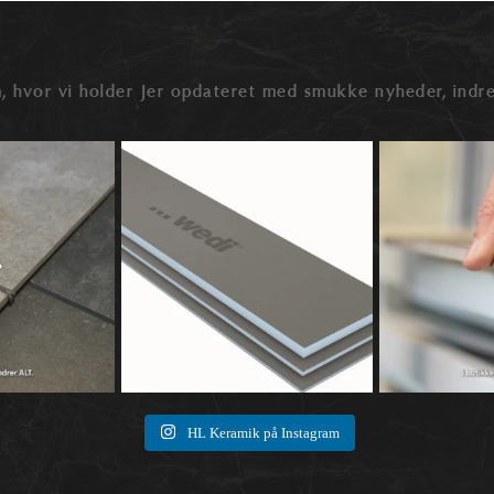
, hvor vi holder Jer opdateret med smukke nyheder, indre
der snakken ofte ved
🛠️ Hvad er wedi byggeplader – og hvad kan
🔍 Rektificerede elle
...
de
...
0
0
0
1
HL Keramik på Instagram