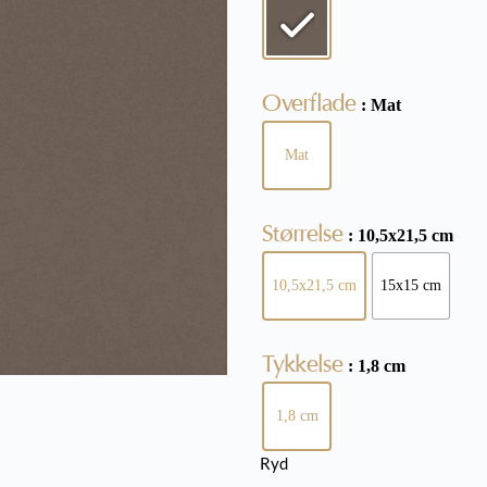
Overflade
: Mat
Mat
Størrelse
: 10,5x21,5 cm
10,5x21,5 cm
15x15 cm
Tykkelse
: 1,8 cm
1,8 cm
Ryd