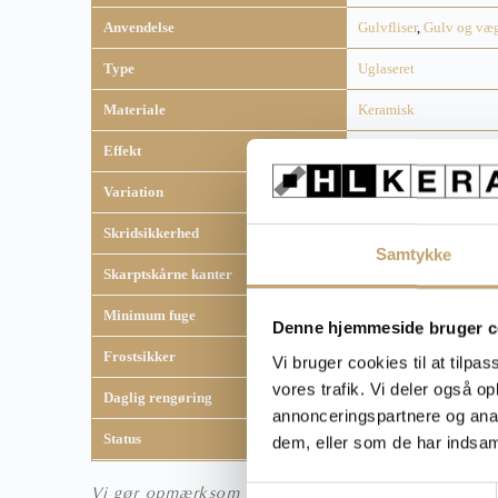
Anvendelse
Gulvfliser
,
Gulv og væ
Type
Uglaseret
Materiale
Keramisk
Effekt
Industri fliser
Variation
V1 - svag variation
Skridsikkerhed
R10
Samtykke
Skarptskårne kanter
Ja
Minimum fuge
2 mm
Denne hjemmeside bruger c
Frostsikker
Ja
Vi bruger cookies til at tilpas
vores trafik. Vi deler også 
Daglig rengøring
Fila Cleaner
annonceringspartnere og anal
Status
Lagervare
dem, eller som de har indsaml
Vi gør opmærksom på, at fliser kan syne anderledes 
S