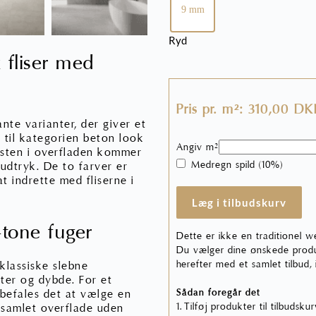
9 mm
Ryd
fliser med
Pris pr. m²: 310,00 D
nte varianter, der giver et
r til kategorien beton look
Angiv m²
 sten i overfladen kommer
Medregn spild (10%)
 udtryk. De to farver er
t indrette med fliserne i
Læg i tilbudskurv
-tone fuger
Dette er ikke en traditionel w
Du vælger dine ønskede produk
herefter med et samlet tilbud,
klassiske slebne
kter og dybde. For et
Sådan foregår det
efales det at vælge en
1. Tilføj produkter til tilbudsku
n samlet overflade uden