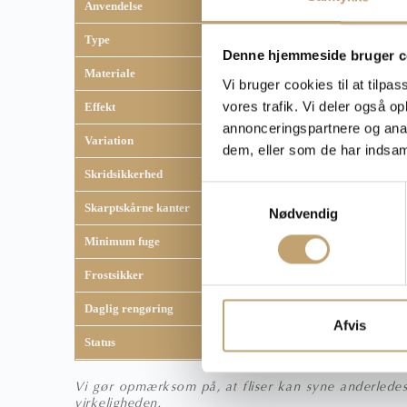
Anvendelse
Gulvfliser
,
Gulv og væ
Type
Glaseret
Denne hjemmeside bruger c
Materiale
Keramisk
Vi bruger cookies til at tilpas
vores trafik. Vi deler også 
Effekt
Beton look fliser
annonceringspartnere og anal
Variation
V2 - mellem variation
dem, eller som de har indsaml
Skridsikkerhed
R9
S
Skarptskårne kanter
Ja
Nødvendig
a
m
Minimum fuge
2 mm
t
Frostsikker
Ja
y
k
Daglig rengøring
Fila Cleaner
k
Afvis
Status
Lagervare
e
v
Vi gør opmærksom på, at fliser kan syne anderledes 
a
virkeligheden.