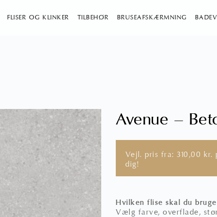
FLISER OG KLINKER
TILBEHØR
BRUSEAFSKÆRMNING
BADEV
Avenue – Beto
Vejl. pris fra:
310,00
kr.
p
dig!
Hvilken flise skal du bruge
Vælg farve, overflade, stør