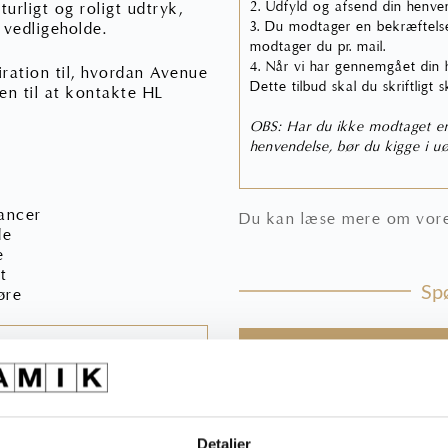
2. Udfyld og afsend din henven
turligt og roligt udtryk,
3. Du modtager en bekræftelse
 vedligeholde.
modtager du pr. mail.
4. Når vi har gennemgået din he
iration til, hvordan Avenue
Dette tilbud skal du skriftligt 
en til at
kontakte HL
OBS: Har du ikke modtaget en 
henvendelse, bør du kigge i uø
ancer
Du kan læse mere om vores
de
e
t
Spø
øre
Ring til os 75 53 13 
Skriv til os salg@hl-kera
Detaljer