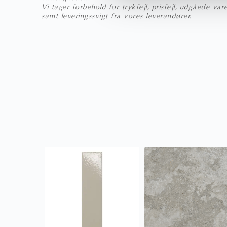
l
Vi tager forbehold for trykfejl, prisfejl, udgåede va
g
samt leveringssvigt fra vores leverandører.