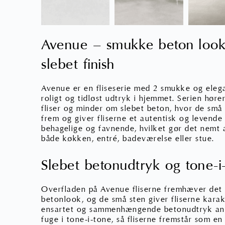
Avenue – smukke beton look 
slebet finish
Avenue er en fliseserie med 2 smukke og elega
roligt og tidløst udtryk i hjemmet. Serien høre
fliser og minder om slebet beton, hvor de små
frem og giver fliserne et autentisk og levende
behagelige og favnende, hvilket gør det nemt a
både køkken, entré, badeværelse eller stue.
Slebet betonudtryk og tone-i
Overfladen på Avenue fliserne fremhæver det 
betonlook, og de små sten giver fliserne kara
ensartet og sammenhængende betonudtryk anb
fuge i tone-i-tone
, så fliserne fremstår som e