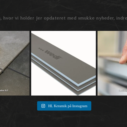
, hvor vi holder Jer opdateret med smukke nyheder, indre
der snakken ofte ved
🛠️ Hvad er wedi byggeplader – og hvad kan
🔍 Rektificerede elle
...
de
...
0
0
0
1
HL Keramik på Instagram