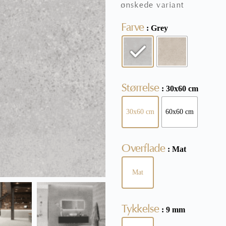
ønskede variant
Farve
: Grey
Størrelse
: 30x60 cm
30x60 cm
60x60 cm
Overflade
: Mat
Mat
Tykkelse
: 9 mm