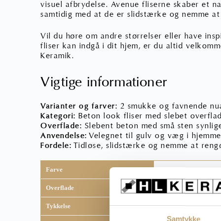
visuel afbrydelse. Avenue fliserne skaber et na
samtidig med at de er slidstærke og nemme at
Vil du høre om andre størrelser eller have insp
fliser kan indgå i dit hjem, er du altid velkomm
Keramik
.
Vigtige informationer
Varianter og farver:
2 smukke og favnende nu
Kategori:
Beton look fliser med slebet overfla
Overflade:
Slebent beton med små sten synlig
Anvendelse:
Velegnet til gulv og væg i hjemme
Fordele:
Tidløse, slidstærke og nemme at reng
Farve
Grey
Overflade
Mat
Tykkelse
9 mm
Samtykke