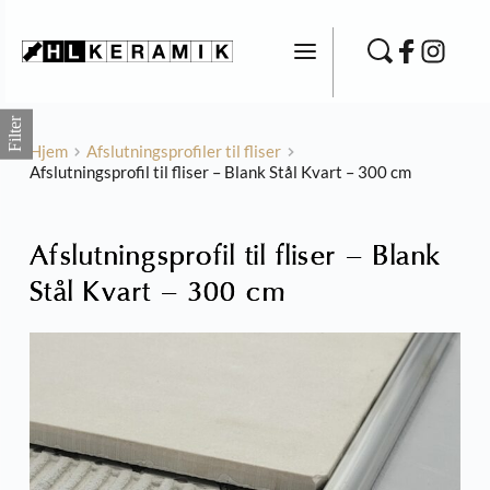
Fortsæt
til
indhold
Filter
Hjem
Afslutningsprofiler til fliser
Afslutningsprofil til fliser – Blank Stål Kvart – 300 cm
Afslutningsprofil til fliser – Blank
Stål Kvart – 300 cm
Brusesæt m. blandingsbatteri - Sort
12.700,00
kr.
+
TILFØJ