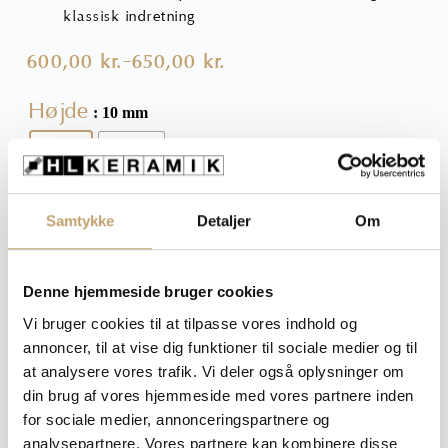
klassisk indretning
600,00
kr.
650,00
kr.
–
Prisinterval:
600,00 kr.
Højde
: 10 mm
til
650,00 kr.
10 mm
12,5 mm
Ryd
Samtykke
Detaljer
Om
600,00
kr.
Denne hjemmeside bruger cookies
Vi bruger cookies til at tilpasse vores indhold og
Afslutningsprofil
Tilføj til kurv
annoncer, til at vise dig funktioner til sociale medier og til
til
fliser
at analysere vores trafik. Vi deler også oplysninger om
-
din brug af vores hjemmeside med vores partnere inden
Blank
Spørgsmål til produktet?
for sociale medier, annonceringspartnere og
Stål
analysepartnere. Vores partnere kan kombinere disse
Kvart