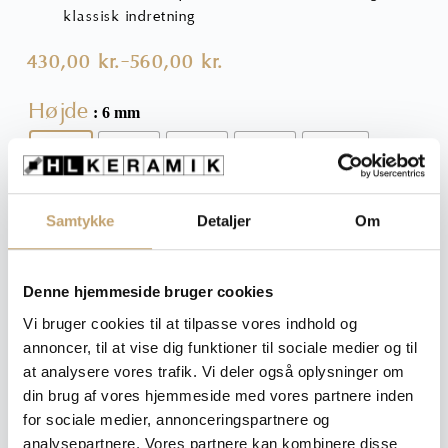
klassisk indretning
430,00
kr.
560,00
kr.
–
Prisinterval:
430,00 kr.
Højde
: 6 mm
til
560,00 kr.
6 mm
8 mm
10 mm
11 mm
12,5 mm
Ryd
Samtykke
Detaljer
Om
430,00
kr.
Denne hjemmeside bruger cookies
Vi bruger cookies til at tilpasse vores indhold og
Afslutningsprofil
Tilføj til kurv
annoncer, til at vise dig funktioner til sociale medier og til
til
fliser
at analysere vores trafik. Vi deler også oplysninger om
-
din brug af vores hjemmeside med vores partnere inden
Blank
Spørgsmål til produktet?
for sociale medier, annonceringspartnere og
Stål
analysepartnere. Vores partnere kan kombinere disse
Kvart