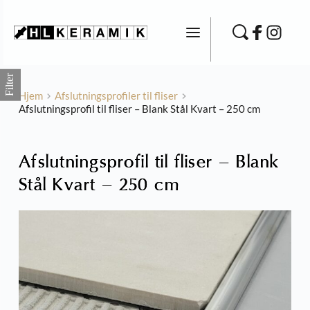
Fortsæt
til
indhold
Filter
Hjem
Afslutningsprofiler til fliser
Afslutningsprofil til fliser – Blank Stål Kvart – 250 cm
Afslutningsprofil til fliser – Blank
Stål Kvart – 250 cm
Ontario - Industrifliser
Dette
297,00
kr.
+
TILFØJ
vare
har
flere
variante
Mulighe
kan
vælges
på