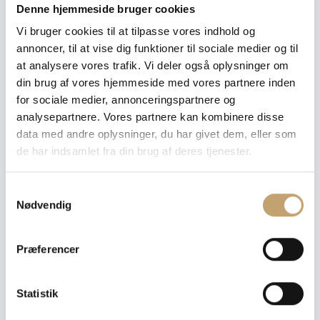
9 mm
Denne hjemmeside bruger cookies
Vi bruger cookies til at tilpasse vores indhold og
Ryd
annoncer, til at vise dig funktioner til sociale medier og til
at analysere vores trafik. Vi deler også oplysninger om
din brug af vores hjemmeside med vores partnere inden
for sociale medier, annonceringspartnere og
Pris pr. m²: 440,00 DKK
analysepartnere. Vores partnere kan kombinere disse
data med andre oplysninger, du har givet dem, eller som
Angiv m²
de har indsamlet fra din brug af deres tjenester.
Medregn spild (10%)
S
Læg i tilbudskurv
Nødvendig
a
m
Dette er ikke en traditionel webshop, hvorfor du heller
t
ikke køber noget endeligt.
Præferencer
y
Du vælger dine ønskede produkter og gennemfører
bestillingen. Vi kontakter dig herefter med et samlet
k
tilbud, information om leveringstider og
k
Statistik
betalingsoplysninger.
e