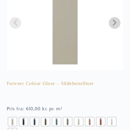
Forever Colour Gloss – Sildebensfliser
V
Pris fra:
610,00
kr.
pr. m²
P