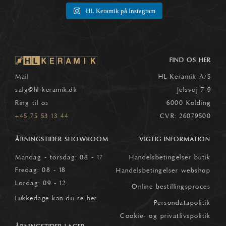
HL Keramik på Instagram
FIND OS HER
Mail
HL Keramik A/S
salg
@hl-keramik.dk
Jelsvej 7-9
Ring til os
6000 Kolding
+45 75 53 13 44
CVR: 26079500
ÅBNINGSTIDER SHOWROOM
VIGTIG INFORMATION
Mandag - torsdag: 08 - 17
Handelsbetingelser butik
Fredag: 08 - 18
Handelsbetingelser webshop
Lørdag: 09 - 12
Online bestillingsproces
Lukkedage kan du se
her
Persondatapolitik
Cookie- og privatlivspolitik