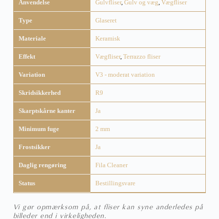
Anvendelse
Gulvfliser
,
Gulv og væg
,
Vægfliser
Type
Glaseret
Materiale
Keramisk
Effekt
Vægfliser
,
Terrazzo fliser
Variation
V3 - moderat variation
Skridsikkerhed
R9
Skarptskårne kanter
Ja
Minimum fuge
2 mm
Frostsikker
Ja
Daglig rengøring
Fila Cleaner
Status
Bestillingsvare
Vi gør opmærksom på, at fliser kan syne anderledes på
billeder end i virkeligheden.