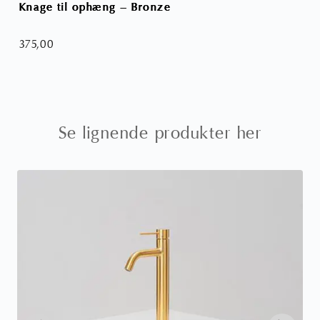
Knage til ophæng – Bronze
Hån
375,00
4.
Se lignende produkter her