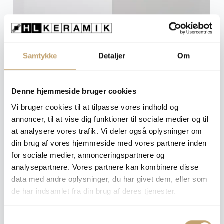
Samtykke
Detaljer
Om
Vi tager forbehold for trykfejl, prisfejl, udgåede varer,
moms- og afgiftsændringer samt leveringssvigt fra
Denne hjemmeside bruger cookies
vores leverandører.
Vi bruger cookies til at tilpasse vores indhold og
annoncer, til at vise dig funktioner til sociale medier og til
at analysere vores trafik. Vi deler også oplysninger om
Du kunne også være interesseret i:
din brug af vores hjemmeside med vores partnere inden
for sociale medier, annonceringspartnere og
analysepartnere. Vores partnere kan kombinere disse
data med andre oplysninger, du har givet dem, eller som
de har indsamlet fra din brug af deres tjenester.
S