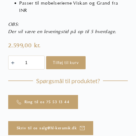
Passer til møbelserierne Viskan og Grand fra
INR
OBS:
Der vil være en leveringstid på op til 5 hverdage.
2.599,00
kr.
Håndvaskarmatur
Tilføj til kurv
-
Bronze
-
Steel
Spørgsmål til produktet?
Voyage
Low
antal
Ring til os 75 53 13 44
Skriv til os salg@hl-keramik.dk