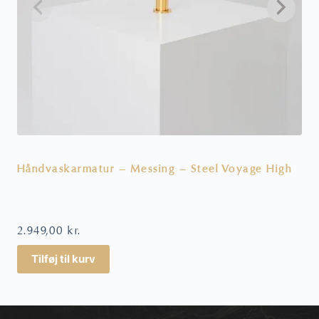
Håndvaskarmatur – Messing – Steel Voyage High
H
2.949,00
kr.
3
Tilføj til kurv