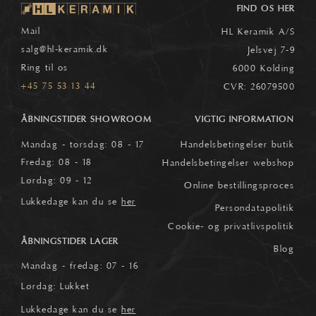
FIND OS HER
Mail
HL Keramik A/S
salg
@hl-keramik.dk
Jelsvej 7-9
Ring til os
6000 Kolding
+45 75 53 13 44
CVR: 26079500
ÅBNINGSTIDER SHOWROOM
VIGTIG INFORMATION
Mandag - torsdag: 08 - 17
Handelsbetingelser butik
Fredag: 08 - 18
Handelsbetingelser webshop
Lørdag: 09 - 12
Online bestillingsproces
Lukkedage kan du se
her
Persondatapolitik
Cookie- og privatlivspolitik
ÅBNINGSTIDER LAGER
Blog
Mandag - fredag: 07 - 16
Lørdag: Lukket
Lukkedage kan du se
her