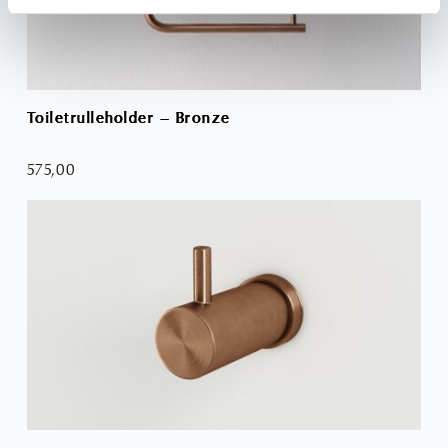
Toiletrulleholder – Bronze
Bun
575,00
59