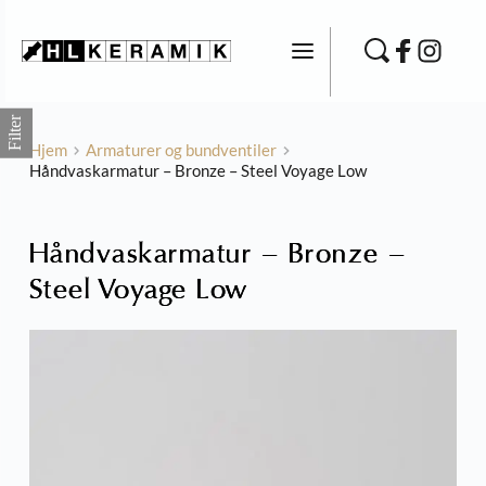
Fortsæt
til
indhold
Filter
Hjem
Armaturer og bundventiler
Håndvaskarmatur – Bronze – Steel Voyage Low
Håndvaskarmatur – Bronze –
Steel Voyage Low
Recode Light - Sten Look Fliser
820,80
kr.
+
TILFØJ