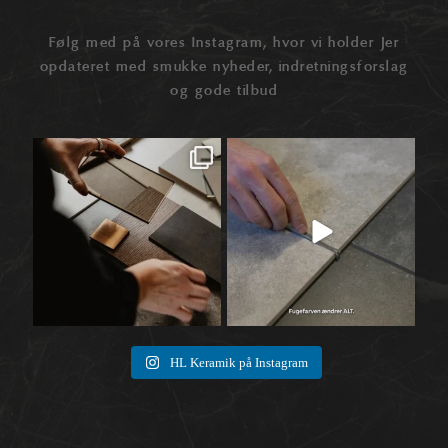
Følg med på vores Instagram, hvor vi holder Jer
opdateret med smukke nyheder, indretningsforslag
og gode tilbud
Når materialer først begynder at tale
Når vi taler fliser, ender snakken ofte
🛠️
sammen,
...
ved selve
...
1
0
8
0
HL Keramik på Instagram