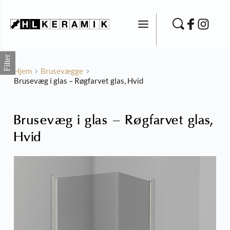
Fortsæt
til
indhold
Filter
Hjem
Brusevægge
Brusevæg i glas – Røgfarvet glas, Hvid
Brusevæg i glas – Røgfarvet glas,
Hvid
 Gloss -
Stonetech Skridsikke
Fliser
576,00
kr.
+
TILFØJ