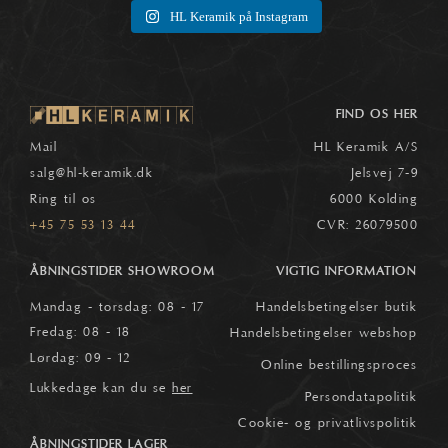
HL Keramik på Instagram
FIND OS HER
Mail
HL Keramik A/S
salg
@hl-keramik.dk
Jelsvej 7-9
Ring til os
6000 Kolding
+45 75 53 13 44
CVR: 26079500
ÅBNINGSTIDER SHOWROOM
VIGTIG INFORMATION
Mandag - torsdag: 08 - 17
Handelsbetingelser butik
Fredag: 08 - 18
Handelsbetingelser webshop
Lørdag: 09 - 12
Online bestillingsproces
Lukkedage kan du se
her
Persondatapolitik
Cookie- og privatlivspolitik
ÅBNINGSTIDER LAGER