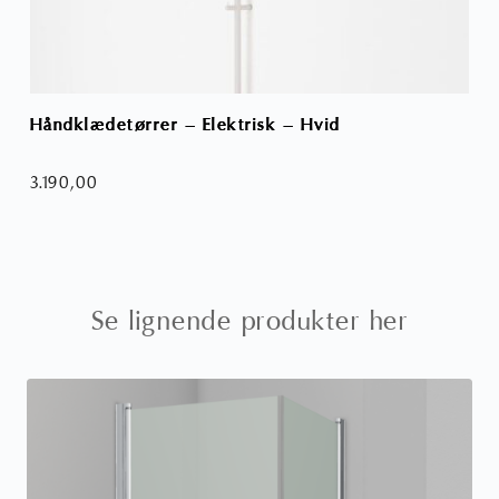
Håndklædetørrer – Elektrisk – Hvid
Saf
3.190,00
40
Se lignende produkter her