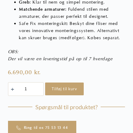
Greb:
Klar til nem og simpel montering.
Matchende armaturer:
Fuldend stilen med
armaturer, der passer perfekt til designet.
Safe Fix monteringskit
:
Beskyt dine fliser med
vores innovative monteringssystem. Alternativt
kan skruer bruges (medfølger). Købes separat.
OBS:
Der vil være en leveringstid på op til 7 hverdage
6.690,00
kr.
Brusevæg
Tilføj til kurv
i
glas
-
Røgfarvet
Spørgsmål til produktet?
glas,
Hvid
antal
Ring til os 75 53 13 44