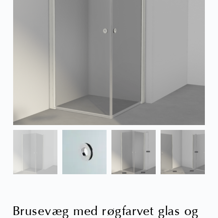
Brusevæg med røgfarvet glas og