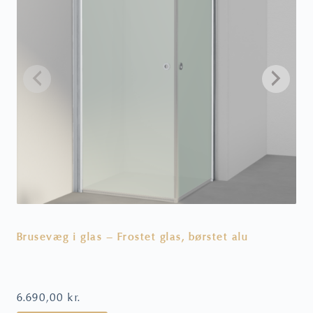
Brusevæg i glas – Frostet glas, børstet alu
S
6.690,00
kr.
4