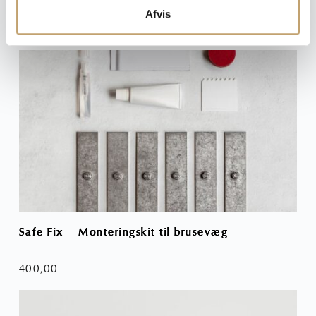
Afvis
Safe Fix – Monteringskit til brusevæg
Kna
400,00
25