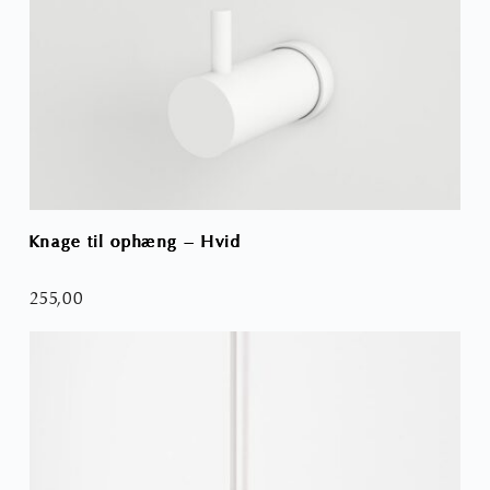
Knage til ophæng – Hvid
Hån
255,00
3.1