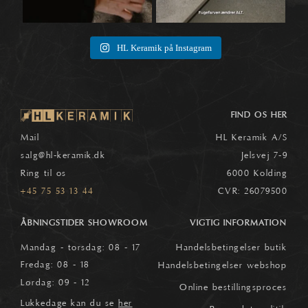
HL Keramik på Instagram
FIND OS HER
Mail
HL Keramik A/S
salg
@hl-keramik.dk
Jelsvej 7-9
Ring til os
6000 Kolding
+45 75 53 13 44
CVR: 26079500
ÅBNINGSTIDER SHOWROOM
VIGTIG INFORMATION
Mandag - torsdag: 08 - 17
Handelsbetingelser butik
Fredag: 08 - 18
Handelsbetingelser webshop
Lørdag: 09 - 12
Online bestillingsproces
Lukkedage kan du se
her