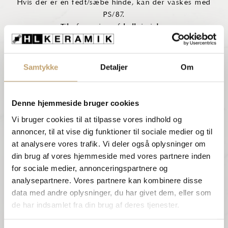
Hvis der er en fedt/sæbe hinde, kan der vaskes med
PS/87.
Til afrensning af kalk i niche:
Max 3-4 gange årligt kan der bruges en let syre
indeholdende rens, Deterdek Pro, til at fjerne kalk
med.
Samtykke
Detaljer
Om
Det er dog vigtigt, at man gør fugerne våde før
påføring, da syre kan ødelægge fugen ved for
Denne hjemmeside bruger cookies
hyppig brug.
Vi bruger cookies til at tilpasse vores indhold og
Skyl godt efter med vand efter afrensning.
annoncer, til at vise dig funktioner til sociale medier og til
Det er desuden altid en fordel at skrabe vandet af
at analysere vores trafik. Vi deler også oplysninger om
efter bad med en bruseskraber.
din brug af vores hjemmeside med vores partnere inden
for sociale medier, annonceringspartnere og
analysepartnere. Vores partnere kan kombinere disse
data med andre oplysninger, du har givet dem, eller som
de har indsamlet fra din brug af deres tjenester.