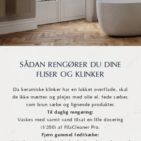
på
vareside
SÅDAN RENGØRER DU DINE
FLISER OG KLINKER
Da keramiske klinker har en lukket overflade, skal
de ikke mættes og plejes med olie el. fede sæber,
som brun sæbe og lignende produkter.
Til daglig rengøring:
Vaskes med varmt vand tilsat en lille dosering
(1/200) af FilaCleaner Pro.
Fjern gammel fedt/sæbe: