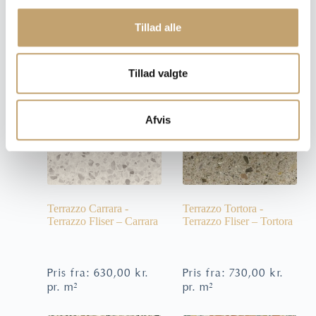
g
Tillad alle
Pris fra:
690,00
kr.
Pris fra:
790,00
kr.
pr. m²
pr. m²
Tillad valgte
Afvis
Terrazzo Carrara -
Terrazzo Tortora -
Terrazzo Fliser – Carrara
Terrazzo Fliser – Tortora
Pris fra:
630,00
kr.
Pris fra:
730,00
kr.
pr. m²
pr. m²