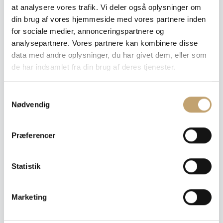
at analysere vores trafik. Vi deler også oplysninger om
din brug af vores hjemmeside med vores partnere inden
Terrazzo Bielle -
Terrazzo Vulcano -
for sociale medier, annonceringspartnere og
Terrazzo Fliser – Bielle
Terrazzo Fliser –
Vulcano
analysepartnere. Vores partnere kan kombinere disse
data med andre oplysninger, du har givet dem, eller som
de har indsamlet fra din brug af deres tjenester.
Pris fra:
750,00
kr.
Pris fra:
680,00
kr.
pr. m²
pr. m²
S
Nødvendig
a
m
t
Præferencer
y
k
k
Statistik
e
v
Marketing
Terrazzo Cannaregio -
Terrazzo Urano -
a
Terrazzo Fliser –
Terrazzo Fliser – Urano
l
Cannaregio