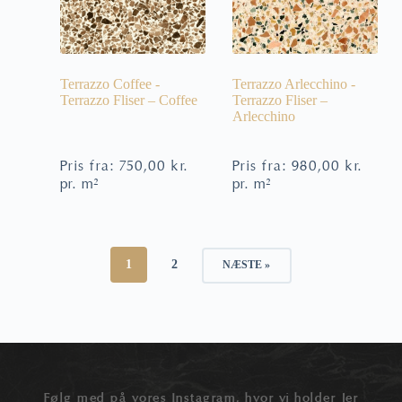
Terrazzo Coffee -
Terrazzo Arlecchino -
Terrazzo Fliser – Coffee
Terrazzo Fliser –
Arlecchino
Pris fra:
750,00
kr.
Pris fra:
980,00
kr.
pr. m²
pr. m²
1
2
NÆSTE »
Følg med på vores Instagram, hvor vi holder Jer