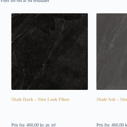
Sorteret
Viser 49–64 af 94 resultater
efter
popularitet
Shale Dark – Sten Look Fliser
Shale Ash – Ste
Pris fra:
460,00
kr.
pr. m²
Pris fra:
460,00
k