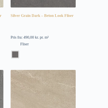
r
Silver Grain Dark – Beton Look Fliser
Pris fra:
490,00
kr.
pr. m²
Fliser