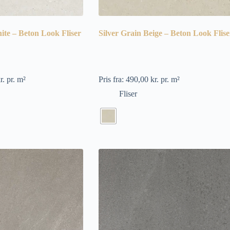
ite – Beton Look Fliser
Silver Grain Beige – Beton Look Flise
r.
pr. m²
Pris fra:
490,00
kr.
pr. m²
Fliser