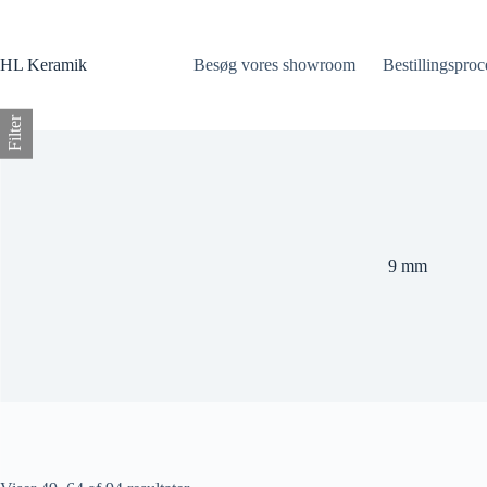
Fortsæt
til
indhold
HL Keramik
Besøg vores showroom
Bestillingsproc
Filter
9 mm