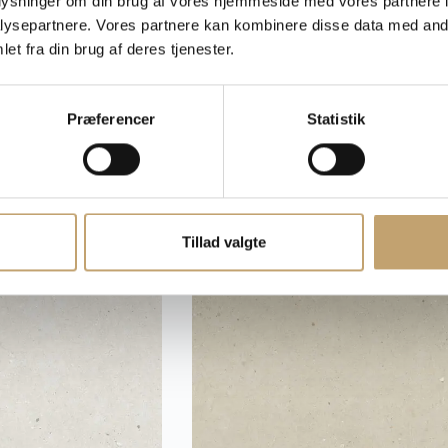
oplysninger om din brug af vores hjemmeside med vores partnere i
ysepartnere. Vores partnere kan kombinere disse data med andr
et fra din brug af deres tjenester.
r.
pr. m²
Pris fra:
560,00
kr.
pr. m²
Fliser
Præferencer
Statistik
Tillad valgte