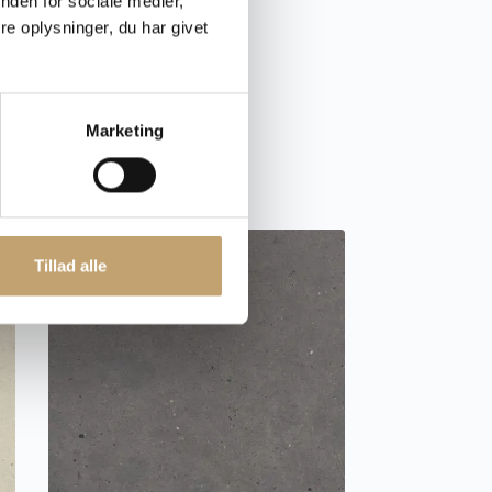
nden for sociale medier,
e oplysninger, du har givet
Pris fra:
490,00
kr.
pr. m²
Fliser
Marketing
Grey
Tillad alle