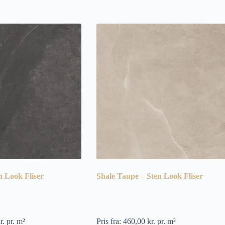
n Look Fliser
Shale Taupe – Sten Look Fliser
r.
pr. m²
Pris fra:
460,00
kr.
pr. m²