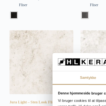
Fliser
Fliser
Samtykke
Denne hjemmeside bruger c
Vi bruger cookies til at tilpas
Jura Light – Sten Look Fliser
Jura Ice – Sten