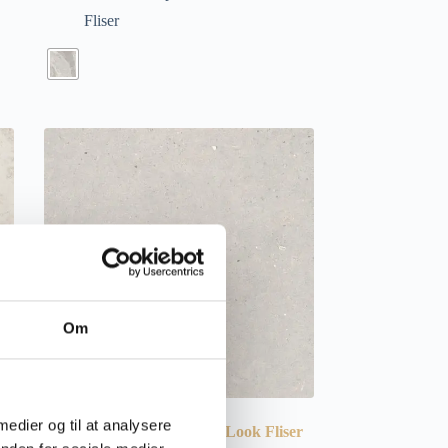
Fliser
Om
 medier og til at analysere
Silver Grain Grey – Beton Look Fliser