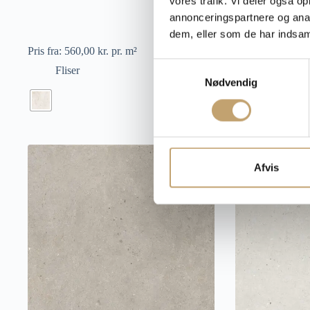
vores trafik. Vi deler også 
annonceringspartnere og anal
dem, eller som de har indsaml
Pris fra:
560,00
kr.
pr. m²
Pris fra:
560,00
k
S
Fliser
Fliser
Nødvendig
a
m
t
y
k
k
Afvis
e
v
a
l
g