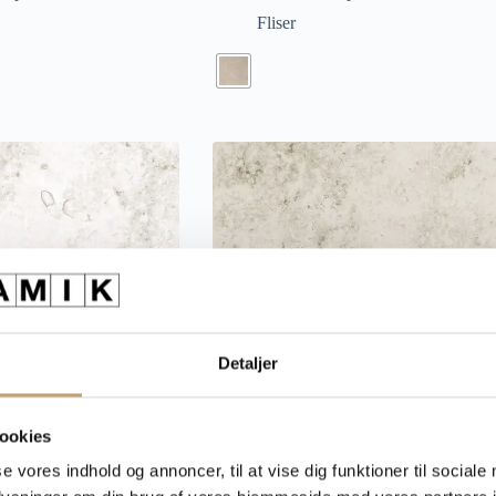
Fliser
Detaljer
ookies
se vores indhold og annoncer, til at vise dig funktioner til sociale
 Look Fliser
Jura Classic – Sten Look Fliser