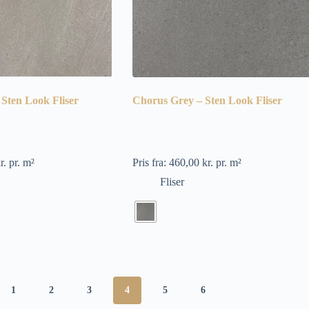
 Sten Look Fliser
Chorus Grey – Sten Look Fliser
r.
pr. m²
Pris fra:
460,00
kr.
pr. m²
Fliser
1
2
3
4
5
6