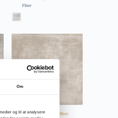
Fliser
Om
 medier og til at analysere
Volcano Beige – Udendørs fliser