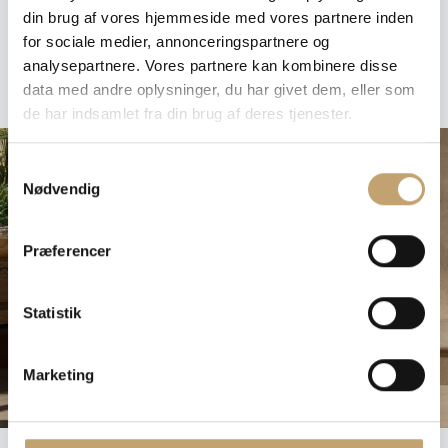
din brug af vores hjemmeside med vores partnere inden
for sociale medier, annonceringspartnere og
UDENDØRS FLISER
analysepartnere. Vores partnere kan kombinere disse
data med andre oplysninger, du har givet dem, eller som
de har indsamlet fra din brug af deres tjenester.
S
Nødvendig
a
m
t
Præferencer
y
k
k
Statistik
e
v
Marketing
a
l
g