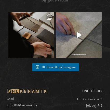
og gode tilbud
Når materialer først begynder at tale
Når vi taler fliser, ender snakken ofte
🛠️
sammen,
...
ved selve
...
1
0
8
0
HL Keramik på Instagram
FIND OS HER
Mail
HL Keramik A/S
salg
@hl-keramik.dk
Jelsvej 7-9