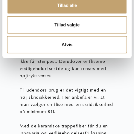
Tillad alle
SKRIDSIKRE FLISER OG
KLINKER
Tillad valgte
Vores udendørs fliser og vores trappefliser
Afvis
er hårdtbrændte porcelænsfliser med en
lukket overflade. Det betyder, at fliserne
ikke får stenpest. Derudover er fliserne
vedligeholdelsesfrie og kan renses med
højtryksrenser.
Til udendørs brug er det vigtigt med en
høj skridsikkerhed. Her anbefaler vi, at
man vælger en flise med en skridsikkerhed
på minimum R11.
Med de keramiske trappefliser får du en
langvarig og vedligeholdelsesfri løsning.