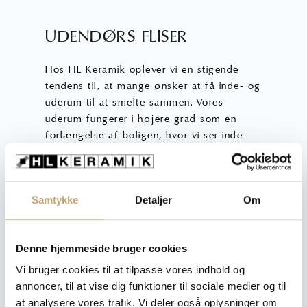
UDENDØRS FLISER
Hos HL Keramik oplever vi en stigende
tendens til, at mange ønsker at få inde- og
uderum til at smelte sammen. Vores
uderum fungerer i højere grad som en
forlængelse af boligen, hvor vi ser inde-
og uderum som en samlet helhed.
Udover de skønne trappefliser, forhandler
Samtykke
Detaljer
Om
vi også keramiske udendørs fliser. Fælles
for vores udendørs fliser og vores
trappefliser er, at de findes i samme
Denne hjemmeside bruger cookies
variant. Inde- og uderum, terrasser, trapper
og øvrige gangarealer kan altså beklædes
Vi bruger cookies til at tilpasse vores indhold og
med samme flise for et harmonisk og
annoncer, til at vise dig funktioner til sociale medier og til
æstetisk udtryk.
at analysere vores trafik. Vi deler også oplysninger om