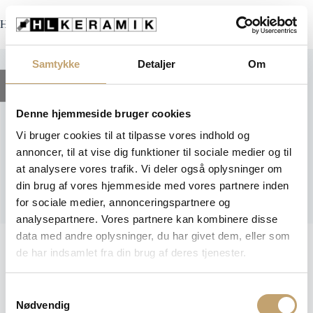
Fortsæt
til
HL Keramik
indhold
Samtykke
Detaljer
Om
Filter
Denne hjemmeside bruger cookies
Vi bruger cookies til at tilpasse vores indhold og
Umber
annoncer, til at vise dig funktioner til sociale medier og til
at analysere vores trafik. Vi deler også oplysninger om
din brug af vores hjemmeside med vores partnere inden
for sociale medier, annonceringspartnere og
Volcano - Beton Look Fliser
analysepartnere. Vores partnere kan kombinere disse
90,00
kr.
+
TILFØJ
data med andre oplysninger, du har givet dem, eller som
de har indsamlet fra din brug af deres tjenester.
S
Nødvendig
a