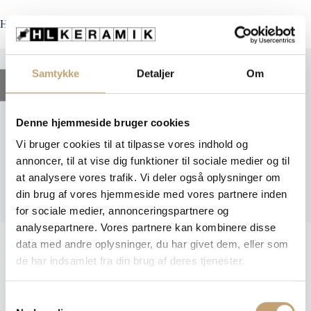
Fortsæt
til
HL Keramik
indhold
Samtykke
Detaljer
Om
Filter
Denne hjemmeside bruger cookies
Montalcino
Vi bruger cookies til at tilpasse vores indhold og
annoncer, til at vise dig funktioner til sociale medier og til
at analysere vores trafik. Vi deler også oplysninger om
din brug af vores hjemmeside med vores partnere inden
Terrazzo Marina - Terrazzo Fliser
for sociale medier, annonceringspartnere og
Dette
128,00
kr.
analysepartnere. Vores partnere kan kombinere disse
+
TILFØJ
vare
har
data med andre oplysninger, du har givet dem, eller som
flere
de har indsamlet fra din brug af deres tjenester.
variante
Mulighe
kan
vælges
S
på