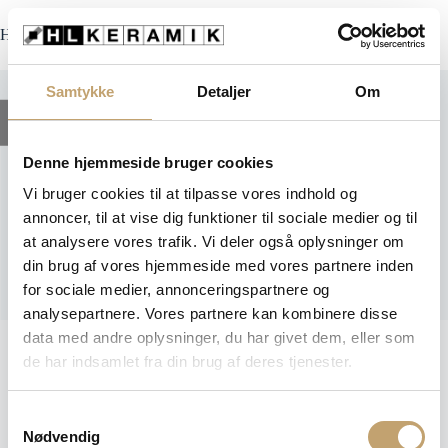
Fortsæt
til
HL Keramik
indhold
Samtykke
Detaljer
Om
Filter
Denne hjemmeside bruger cookies
Vi bruger cookies til at tilpasse vores indhold og
Capraia
annoncer, til at vise dig funktioner til sociale medier og til
at analysere vores trafik. Vi deler også oplysninger om
din brug af vores hjemmeside med vores partnere inden
R-Evolution Colour - Beton Look
for sociale medier, annonceringspartnere og
Fliser - Ensfarvede Fliser
analysepartnere. Vores partnere kan kombinere disse
data med andre oplysninger, du har givet dem, eller som
849,60
kr.
+
TILFØJ
de har indsamlet fra din brug af deres tjenester.
S
Nødvendig
a