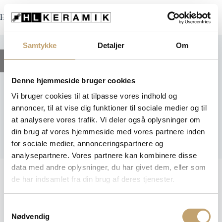
Fortsæt
til
HL Keramik
indhold
Samtykke
Detaljer
Om
Filter
Denne hjemmeside bruger cookies
Vi bruger cookies til at tilpasse vores indhold og
Baby Blue
annoncer, til at vise dig funktioner til sociale medier og til
at analysere vores trafik. Vi deler også oplysninger om
din brug af vores hjemmeside med vores partnere inden
Costa Nova Matt Nature -
for sociale medier, annonceringspartnere og
Sildebensfliser - Vægfliser
analysepartnere. Vores partnere kan kombinere disse
Dette
data med andre oplysninger, du har givet dem, eller som
255,00
kr.
+
TILFØJ
vare
har
de har indsamlet fra din brug af deres tjenester.
flere
variante
Mulighe
S
kan
Nødvendig
a
vælges