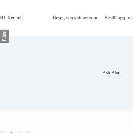
Fortsæt
til
indhold
HL Keramik
Besøg vores showroom
Bestillingsproc
Filter
Ash Blue