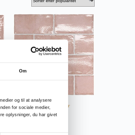
Om
 medier og til at analysere
Altea Rectangle – Vægfliser
nden for sociale medier,
e oplysninger, du har givet
Pris fra:
510,00
kr.
pr. m²