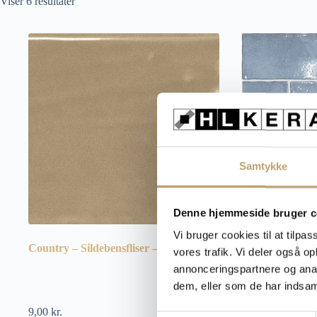
Sorteret
Viser 6 resultater
efter
popularitet
Samtykke
Denne hjemmeside bruger c
Vi bruger cookies til at tilpas
Country – Sildebensfliser – Vægfliser
Altea Rectangle
vores trafik. Vi deler også 
annonceringspartnere og anal
dem, eller som de har indsaml
9,00
kr.
Pris fra:
510,00
k