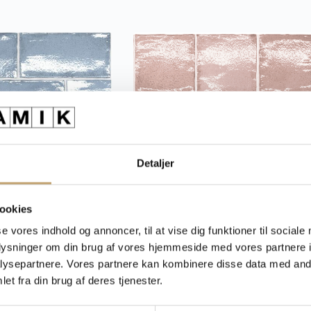
Detaljer
ookies
se vores indhold og annoncer, til at vise dig funktioner til sociale
 – Vægfliser
Altea Square – Vægfliser
oplysninger om din brug af vores hjemmeside med vores partnere i
ysepartnere. Vores partnere kan kombinere disse data med andr
et fra din brug af deres tjenester.
r.
pr. m²
Pris fra:
510,00
kr.
pr. m²