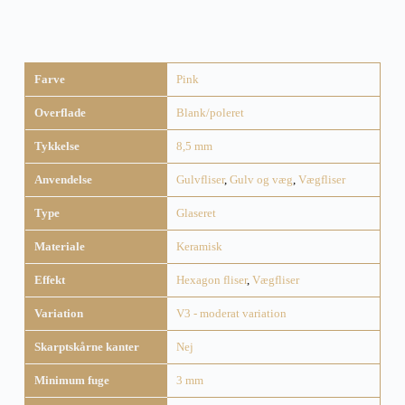
Farve
Pink
Overflade
Blank/poleret
Tykkelse
8,5 mm
Anvendelse
Gulvfliser
,
Gulv og væg
,
Vægfliser
Type
Glaseret
Materiale
Keramisk
Effekt
Hexagon fliser
,
Vægfliser
Variation
V3 - moderat variation
Skarptskårne kanter
Nej
Minimum fuge
3 mm