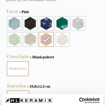
prisen på din ønskede variant
Farve
: Pink
Overflade
: Blank/poleret
Blank/poleret
Størrelse
: 10,8x12,4 cm
10,8x12,4 cm