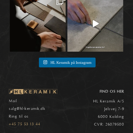
Når materialer først begynder at tale
Når vi taler fliser, ender snakken ofte
🛠️
sammen,
...
ved selve
...
1
0
8
0
HL Keramik på Instagram
FIND OS HER
Mail
HL Keramik A/S
salg
@hl-keramik.dk
Jelsvej 7-9
Ring til os
6000 Kolding
+45 75 53 13 44
CVR: 26079500