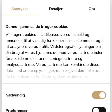
Samtykke
Detaljer
Om
Tykkelse
: 8,5 mm
8,5 mm
Denne hjemmeside bruger cookies
Vi bruger cookies til at tilpasse vores indhold og
Ryd
annoncer, til at vise dig funktioner til sociale medier og til
at analysere vores trafik. Vi deler også oplysninger om
din brug af vores hjemmeside med vores partnere inden
Pris pr. m²: 780,00 DKK
for sociale medier, annonceringspartnere og
analysepartnere. Vores partnere kan kombinere disse
data med andre oplysninger, du har givet dem, eller som
Angiv m²
de har indsamlet fra din brug af deres tjenester.
Medregn spild (10%)
S
Læg i tilbudskurv
Nødvendig
a
m
Dette er ikke en traditionel webshop, hvorfor du heller
t
ikke køber noget endeligt.
Præferencer