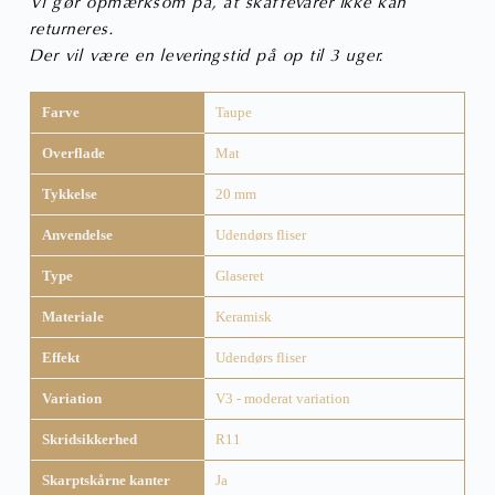
Vi gør opmærksom på, at skaffevarer ikke kan
returneres.
Der vil være en leveringstid på op til 3 uger.
Farve
Taupe
Overflade
Mat
Tykkelse
20 mm
Anvendelse
Udendørs fliser
Type
Glaseret
Materiale
Keramisk
Effekt
Udendørs fliser
Variation
V3 - moderat variation
Skridsikkerhed
R11
Skarptskårne kanter
Ja