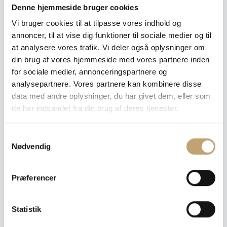
Denne hjemmeside bruger cookies
Vi bruger cookies til at tilpasse vores indhold og
Tykkelse
: 20 mm
annoncer, til at vise dig funktioner til sociale medier og til
at analysere vores trafik. Vi deler også oplysninger om
20 mm
din brug af vores hjemmeside med vores partnere inden
for sociale medier, annonceringspartnere og
Ryd
analysepartnere. Vores partnere kan kombinere disse
data med andre oplysninger, du har givet dem, eller som
de har indsamlet fra din brug af deres tjenester.
Pris pr. m²: 440,00 DKK
S
Nødvendig
a
Angiv m²
m
Medregn spild (10%)
t
Præferencer
y
Læg i tilbudskurv
k
k
Statistik
Dette er ikke en traditionel webshop, hvorfor du heller
e