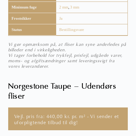
Minimum fuge
2 mm
,
3 mm
Frostsikker
Ja
Status
Bestillingsvare
Vi gør opmærksom på, at fliser kan syne anderledes på
billeder end i virkeligheden.
Vi tager forbehold for trykfejl, prisfejl, udgåede varer,
moms- og afgiftsændringer samt leveringssvigt fra
vores leverandører.
Norgestone Taupe – Udendørs
fliser
Vejl. pris fra:
440,00
kr.
pr. m² - Vi sender et
uforpligtende tilbud til dig!