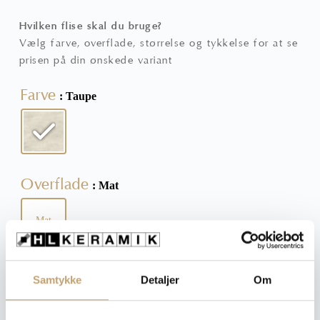
Hvilken flise skal du bruge?
Vælg farve, overflade, størrelse og tykkelse for at se
prisen på din ønskede variant
Farve
: Taupe
Overflade
: Mat
Mat
Størrelse
: 60x60 cm
Samtykke
Detaljer
Om
60x60 cm
60x120 cm