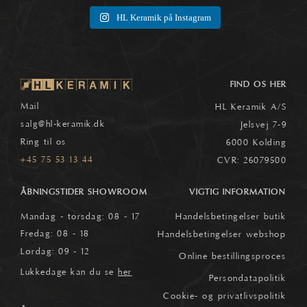
HL Keramik på Instagram
FIND OS HER
Mail
HL Keramik A/S
salg
@hl-keramik.dk
Jelsvej 7-9
Ring til os
6000 Kolding
+45 75 53 13 44
CVR: 26079500
ÅBNINGSTIDER SHOWROOM
VIGTIG INFORMATION
Mandag - torsdag: 08 - 17
Handelsbetingelser butik
Fredag: 08 - 18
Handelsbetingelser webshop
Lørdag: 09 - 12
Online bestillingsproces
Lukkedage kan du se
her
Persondatapolitik
Cookie- og privatlivspolitik