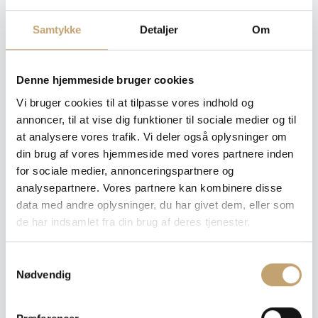
prisen på din ønskede variant
Samtykke
Detaljer
Om
Farve
: Sand
Denne hjemmeside bruger cookies
Vi bruger cookies til at tilpasse vores indhold og
annoncer, til at vise dig funktioner til sociale medier og til
Overflade
: Mat
at analysere vores trafik. Vi deler også oplysninger om
din brug af vores hjemmeside med vores partnere inden
Mat
for sociale medier, annonceringspartnere og
analysepartnere. Vores partnere kan kombinere disse
data med andre oplysninger, du har givet dem, eller som
Størrelse
de har indsamlet fra din brug af deres tjenester.
: 30x60 cm
30x60 cm
60x60 cm
60x120 cm
120x120 cm
S
Nødvendig
a
m
80x80 cm
80x160 cm
t