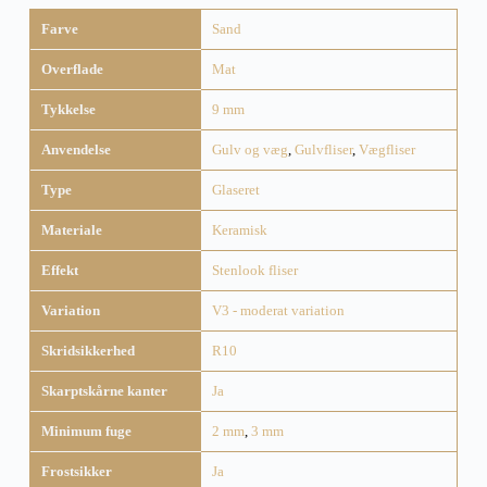
Farve
Sand
Overflade
Mat
Tykkelse
9 mm
Anvendelse
Gulv og væg
,
Gulvfliser
,
Vægfliser
Type
Glaseret
Materiale
Keramisk
Effekt
Stenlook fliser
Variation
V3 - moderat variation
Skridsikkerhed
R10
Skarptskårne kanter
Ja
Minimum fuge
2 mm
,
3 mm
Frostsikker
Ja