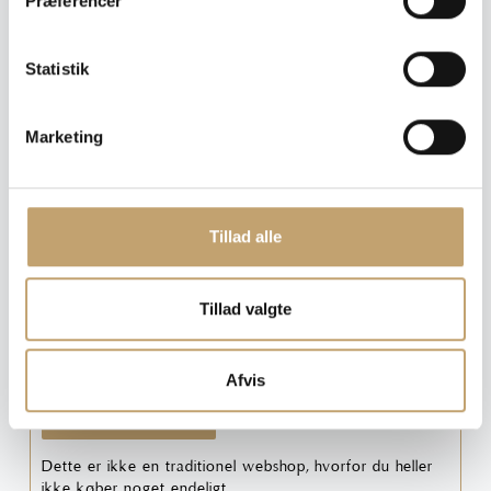
Præferencer
y
k
Tykkelse
: 9 mm
k
Statistik
e
9 mm
v
Marketing
a
Ryd
l
g
Tillad alle
Pris pr. m²: 460,00 DKK
Tillad valgte
Angiv m²
Medregn spild (10%)
Afvis
Læg i tilbudskurv
Dette er ikke en traditionel webshop, hvorfor du heller
ikke køber noget endeligt.