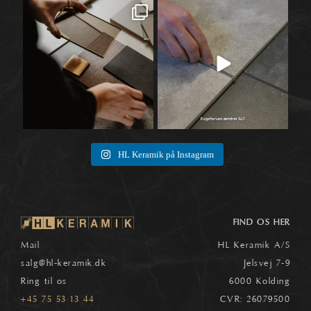
Når materialer først begynder at tale
Når vi taler fliser, ender snakken ofte
🛠️
sammen,
...
ved selve
...
1
0
8
0
HL Keramik på Instagram
FIND OS HER
Mail
HL Keramik A/S
salg
@hl-keramik.dk
Jelsvej 7-9
Ring til os
6000 Kolding
+45 75 53 13 44
CVR: 26079500