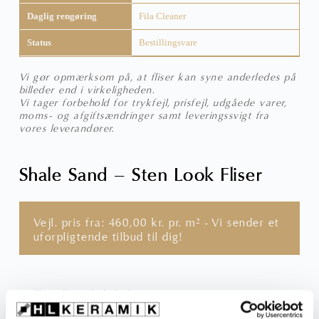
Daglig rengøring
Fila Cleaner
Status
Bestillingsvare
Vi gør opmærksom på, at fliser kan syne anderledes på
billeder end i virkeligheden.
Vi tager forbehold for trykfejl, prisfejl, udgåede varer,
moms- og afgiftsændringer samt leveringssvigt fra
vores leverandører.
Shale Sand – Sten Look Fliser
Vejl. pris fra:
460,00
kr.
pr. m² - Vi sender et
uforpligtende tilbud til dig!
Hvilken flise skal du bruge?
Vælg farve, overflade, størrelse og tykkelse for at se