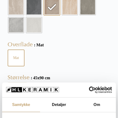
Overflade
: Mat
Mat
Størrelse
: 45x90 cm
45x90 cm
30x30 cm
45x45 cm
30x60 cm
60x60 cm
Samtykke
Detaljer
Om
Tykkelse
: 9 mm