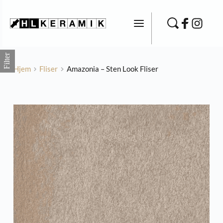
Fortsæt
til
indhold
Filter
Hjem
Fliser
Amazonia – Sten Look Fliser
ægfliser
Nyra - Sten Look Fliser
410,40
kr.
TILFØJ
+
TILFØ