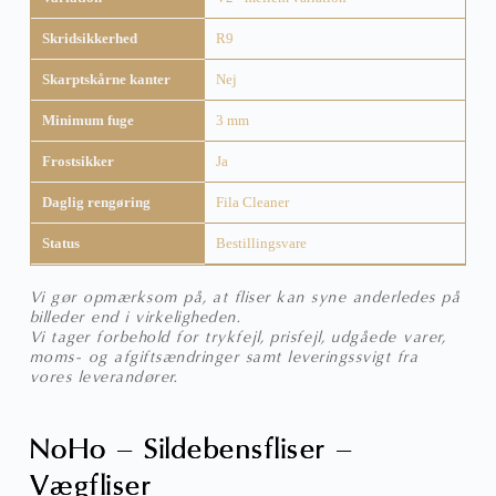
Skridsikkerhed
R9
Skarptskårne kanter
Nej
Minimum fuge
3 mm
Frostsikker
Ja
Daglig rengøring
Fila Cleaner
Status
Bestillingsvare
Vi gør opmærksom på, at fliser kan syne anderledes på
billeder end i virkeligheden.
Vi tager forbehold for trykfejl, prisfejl, udgåede varer,
moms- og afgiftsændringer samt leveringssvigt fra
vores leverandører.
NoHo – Sildebensfliser –
Vægfliser