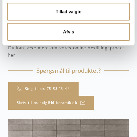
acceptere, hvis tilbuddet skal sættes i ordre
Tillad valgte
OBS: Har du ikke modtaget en bekræftelse pr. mail fra
os umiddelbart efter din henvendelse, bør du kigge i
uønsket post i din indbakke.
Afvis
Du kan læse mere om vores online bestillingsproces
her
Spørgsmål til produktet?
Ring til os 75 53 13 44
Skriv til os salg@hl-keramik.dk