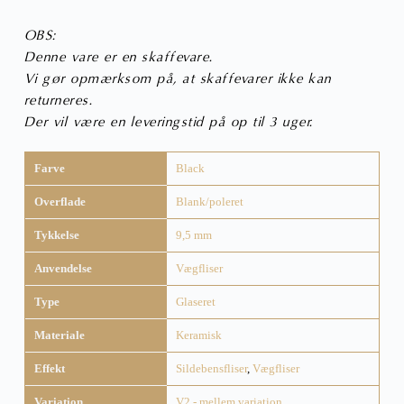
OBS:
Denne vare er en skaffevare.
Vi gør opmærksom på, at skaffevarer ikke kan
returneres.
Der vil være en leveringstid på op til 3 uger.
Farve
Black
Overflade
Blank/poleret
Tykkelse
9,5 mm
Anvendelse
Vægfliser
Type
Glaseret
Materiale
Keramisk
Effekt
Sildebensfliser
,
Vægfliser
Variation
V2 - mellem variation