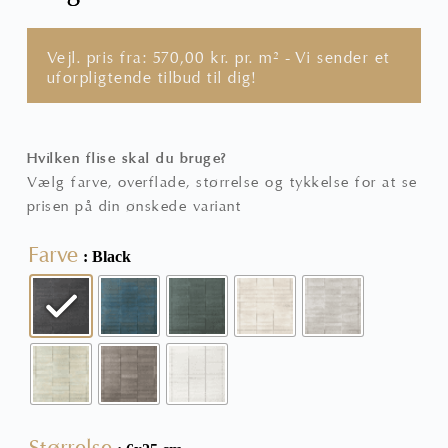
Vejl. pris fra:
570,00
kr.
pr. m² - Vi sender et
uforpligtende tilbud til dig!
Hvilken flise skal du bruge?
Vælg farve, overflade, størrelse og tykkelse for at se
prisen på din ønskede variant
Farve
: Black
Størrelse