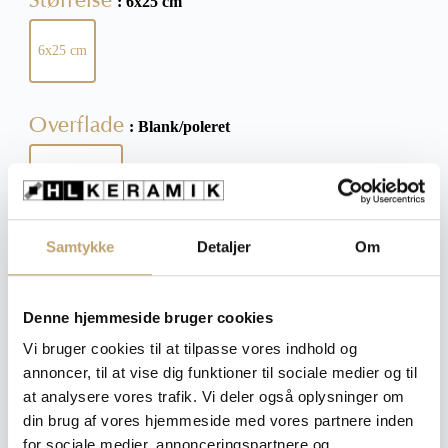
: 6x25 cm
6x25 cm
Overflade
: Blank/poleret
Blank/poleret
Tykkelse
Samtykke
Detaljer
Om
: 9,5 mm
9,5 mm
Denne hjemmeside bruger cookies
Ryd
Vi bruger cookies til at tilpasse vores indhold og
annoncer, til at vise dig funktioner til sociale medier og til
at analysere vores trafik. Vi deler også oplysninger om
din brug af vores hjemmeside med vores partnere inden
Pris pr. m²: 570,00 DKK
for sociale medier, annonceringspartnere og