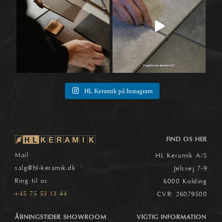
1
0
8
0
HL Keramik på Instagram
FIND OS HER
Mail
HL Keramik A/S
salg
@hl-keramik.dk
Jelsvej 7-9
Ring til os
6000 Kolding
+45 75 53 13 44
CVR: 26079500
ÅBNINGSTIDER SHOWROOM
VIGTIG INFORMATION