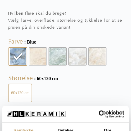
Hvilken flise skal du bruge?
Vælg farve, overflade, størrelse og tykkelse for at se
prisen på din ønskede variant
Farve
: Blue
Størrelse
: 60x120 cm
60x120 cm
Overflade
: Blank/poleret
Blank/poleret
Mat
Samtykke
Detaljer
Om