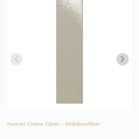
Forever Colour Gloss – Sildebensfliser
V