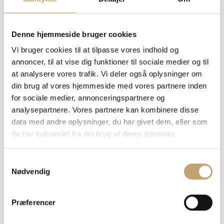
Tykkelse
Denne hjemmeside bruger cookies
: 8,5 mm
Vi bruger cookies til at tilpasse vores indhold og
8,5 mm
annoncer, til at vise dig funktioner til sociale medier og til
at analysere vores trafik. Vi deler også oplysninger om
Ryd
din brug af vores hjemmeside med vores partnere inden
for sociale medier, annonceringspartnere og
analysepartnere. Vores partnere kan kombinere disse
data med andre oplysninger, du har givet dem, eller som
Pris pr. m²: 730,00 DKK
de har indsamlet fra din brug af deres tjenester.
Angiv m²
S
Medregn spild (10%)
Nødvendig
a
m
Læg i tilbudskurv
t
Præferencer
y
Dette er ikke en traditionel webshop, hvorfor du heller
k