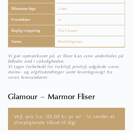
Minimum fuge
2 mm
Frostsikker
Ja
Daglig rengøring
Fila Cleaner
Status
Bestillingsvare
Vi gør opmærksom på, at fliser kan syne anderledes på
billeder end i virkeligheden.
Vi tager forbehold for trykfejl, prisfejl, udgåede varer,
moms- og afgiftsændringer samt leveringssvigt fra
vores leverandører.
Glamour – Marmor Fliser
Vejl. pris fra:
510,00
kr.
pr. m² - Vi sender et
uforpligtende tilbud til dig!