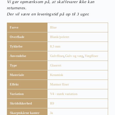
Vi gør opmærksom på, at skaffevarer ikke kan
returneres.
Der vil være en leveringstid på op til 3 uger.
Farve
Blue
Overflade
Blank/poleret
Tykkelse
8,5 mm
Anvendelse
Gulvfliser
,
Gulv og væg
,
Vægfliser
Type
Glaseret
Materiale
Keramisk
Effekt
Marmor fliser
Variation
V4 - stærk variation
Skridsikkerhed
R9
Skarptskårne kanter
Ja