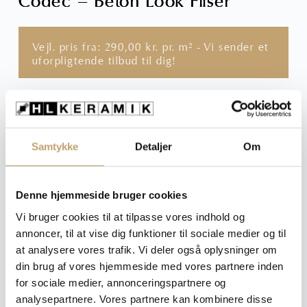
Codec – Beton Look Fliser
Vejl. pris fra:
290,00
kr.
pr. m² - Vi sender et
uforpligtende tilbud til dig!
Hvilken flise skal du bruge?
Vælg farve, overflade, størrelse og tykkelse for at se
Samtykke
Detaljer
Om
prisen på din ønskede variant
Farve
: Ecru
Denne hjemmeside bruger cookies
Vi bruger cookies til at tilpasse vores indhold og
annoncer, til at vise dig funktioner til sociale medier og til
at analysere vores trafik. Vi deler også oplysninger om
Størrelse
din brug af vores hjemmeside med vores partnere inden
: 30x30 cm
for sociale medier, annonceringspartnere og
analysepartnere. Vores partnere kan kombinere disse
30x30 cm
30x60 cm
60x60 cm
7,2x60 cm - sokkel