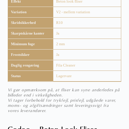
Effekt
Beton look fliser
Variation
V2 - mellem variation
Skridsikkerhed
R10
Skarptskårne kanter
Ja
Minimum fuge
2 mm
Frostsikker
Ja
Daglig rengøring
Fila Cleaner
Status
Lagervare
Vi gør opmærksom på, at fliser kan syne anderledes på
billeder end i virkeligheden.
Vi tager forbehold for trykfejl, prisfejl, udgåede varer,
moms- og afgiftsændringer samt leveringssvigt fra
vores leverandører.